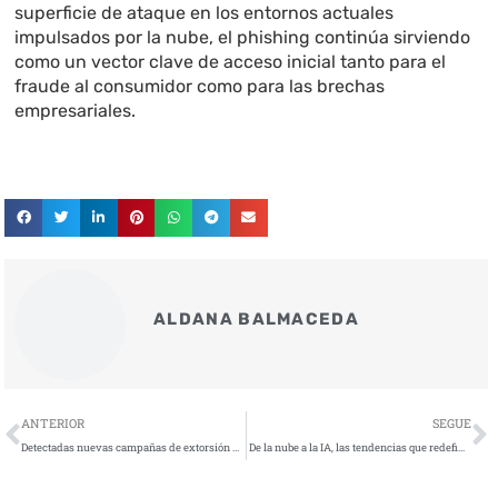
superficie de ataque en los entornos actuales
impulsados por la nube, el phishing continúa sirviendo
como un vector clave de acceso inicial tanto para el
fraude al consumidor como para las brechas
empresariales.
ALDANA BALMACEDA
Ant
S
ANTERIOR
SEGUE
Detectadas nuevas campañas de extorsión por email altamente personalizadas
De la nube a la IA, las tendencias que redefinen la seguridad física en 2026