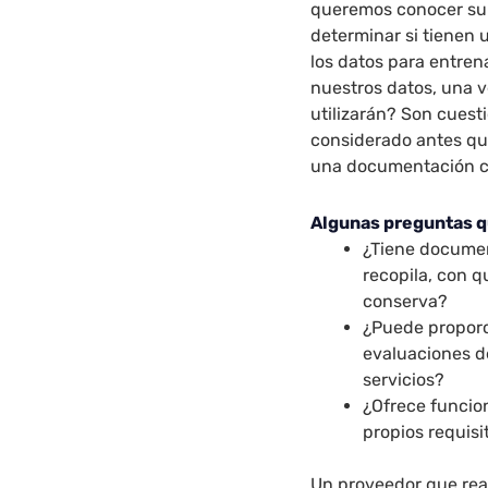
queremos conocer su g
determinar si tienen 
los datos para entrena
nuestros datos, una 
utilizarán? Son cues
considerado antes qu
una documentación cl
Algunas preguntas q
¿Tiene documen
recopila, con q
conserva?
¿Puede proporc
evaluaciones de
servicios?
¿Ofrece funcion
propios requisi
Un proveedor que rea