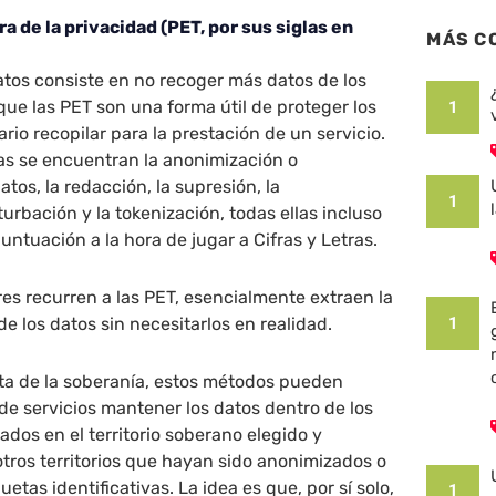
a de la privacidad (PET, por sus siglas en
MÁS C
tos consiste en no recoger más datos de los
que las PET son una forma útil de proteger los
1
rio recopilar para la prestación de un servicio.
as se encuentran la anonimización o
tos, la redacción, la supresión, la
1
turbación y la tokenización, todas ellas incluso
untuación a la hora de jugar a Cifras y Letras.
s recurren a las PET, esencialmente extraen la
e los datos sin necesitarlos en realidad.
1
sta de la soberanía, estos métodos pueden
 de servicios mantener los datos dentro de los
ados en el territorio soberano elegido y
 otros territorios que hayan sido anonimizados o
etas identificativas. La idea es que, por sí solo,
1