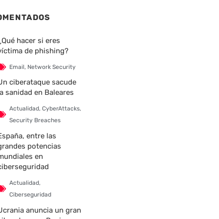
OMENTADOS
¿Qué hacer si eres
víctima de phishing?
Email
,
Network Security
Un ciberataque sacude
la sanidad en Baleares
Actualidad
,
CyberAttacks
,
Security Breaches
España, entre las
grandes potencias
mundiales en
ciberseguridad
Actualidad
,
Ciberseguridad
Ucrania anuncia un gran