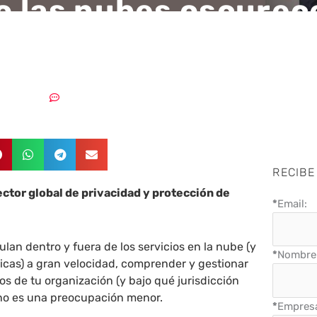
 las nubes oscurece
nía de los datos
23/09/2025
Sin comentarios
RECIBE
ector global de privacidad y protección de
*
Email:
ulan dentro y fuera de los servicios en la nube (y
*
Nombre 
ticas) a gran velocidad, comprender y gestionar
os de tu organización (y bajo qué jurisdicción
 no es una preocupación menor.
*
Empres