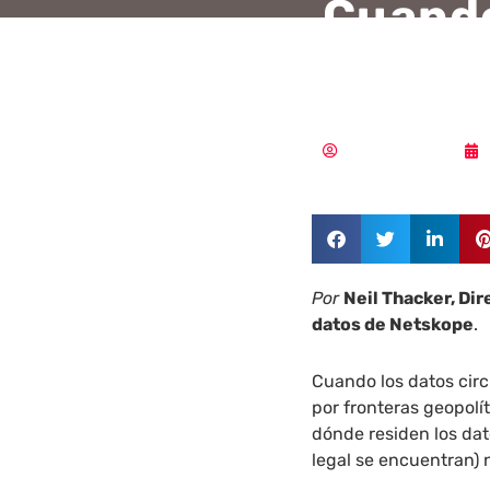
Cuando
sobera
Aldana Balmaceda
Por
Neil Thacker, Dir
datos de Netskope
.
Cuando los datos circ
por fronteras geopolí
dónde residen los dat
legal se encuentran)