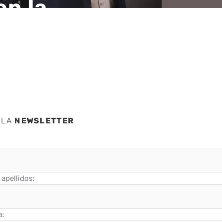
n la
 LA
NEWSLETTER
apellidos:
a: