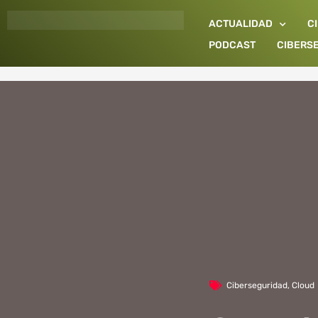
Ir
ACTUALIDAD
C
al
contenido
PODCAST
CIBERS
Ciberseguridad
,
Cloud