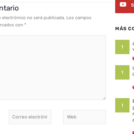
S
ntario
o electrónico no será publicada.
Los campos
arcados con
*
MÁS C
1
1
1
Correo
Web
electrónico*