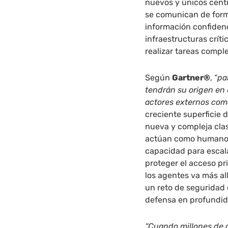
nuevos y únicos centr
se comunican de for
información confidenc
infraestructuras crít
realizar tareas comple
Según
Gartner®
, “
pa
tendrán su origen en 
actores externos com
creciente superficie 
nueva y compleja clas
actúan como humanos
capacidad para escal
proteger el acceso pri
los agentes va más al
un reto de seguridad
defensa en profundid
“Cuando millones de 