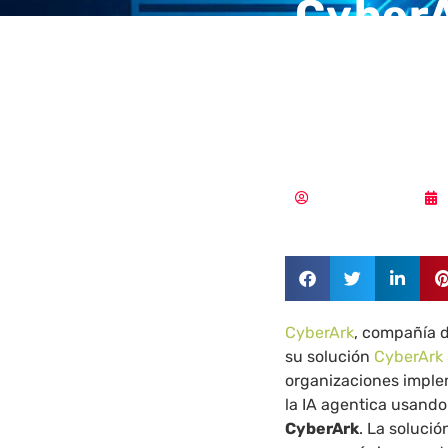
CyberA
proteg
escala
Aldana Balmaceda
CyberArk
, compañía 
su solución
CyberArk 
organizaciones imple
la IA agentica usando
CyberArk
. La solució