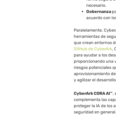
necesario.
Gobernanza
pa
acuerdo con los
Paralelamente, Cyber
herramientas de segu
que crean entornos de
GitHub de
CyberArk
,
para ayudar a los des
proporcionando una v
riesgos potenciales q
aprovisionamiento de 
y agilizar el desarrollo
CyberArk CORA AI
™, 
complementa las capa
proteger la IA de los 
seguridad en general.