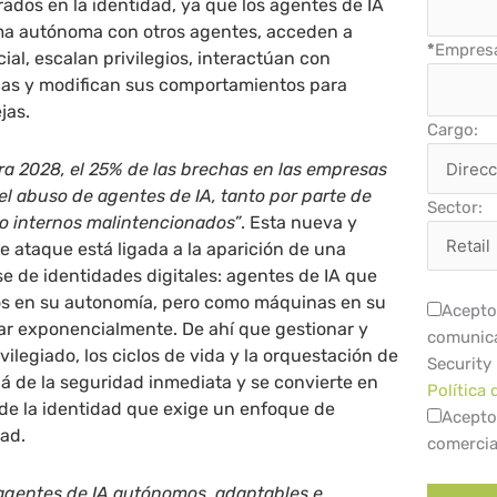
ados en la identidad, ya que los agentes de IA
ma autónoma con otros agentes, acceden a
*
Empres
ial, escalan privilegios, interactúan con
icas y modifican sus comportamientos para
jas.
Cargo:
ra 2028, el 25% de las brechas en las empresas
el abuso de agentes de IA, tanto por parte de
Sector:
o internos malintencionados”
. Esta nueva y
de ataque está ligada a la aparición de una
e de identidades digitales: agentes de IA que
 en su autonomía, pero como máquinas en su
Acepto 
ar exponencialmente. De ahí que gestionar y
comunica
vilegiado, los ciclos de vida y la orquestación de
Security
lá de la seguridad inmediata y se convierte en
Política 
 de la identidad que exige un enfoque de
Acepto
ad.
comercia
agentes de IA autónomos, adaptables e