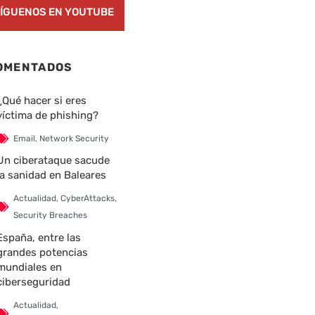
ÍGUENOS EN YOUTUBE
OMENTADOS
¿Qué hacer si eres
víctima de phishing?
Email
,
Network Security
Un ciberataque sacude
la sanidad en Baleares
Actualidad
,
CyberAttacks
,
Security Breaches
España, entre las
grandes potencias
mundiales en
ciberseguridad
Actualidad
,