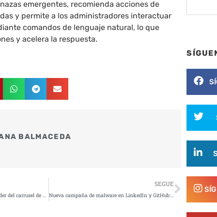
enazas emergentes, recomienda acciones de
as y permite a los administradores interactuar
diante comandos de lenguaje natural, lo que
ones y acelera la respuesta.
SÍGUE
S
ANA BALMACEDA
Siguie
SEGUE
SÍ
Innovación en marketing: El poder del carrusel de WhatsApp a tu disposición
Nueva campaña de malware en LinkedIn y GitHub: así opera Slow Pisces para atacar al sector cripto