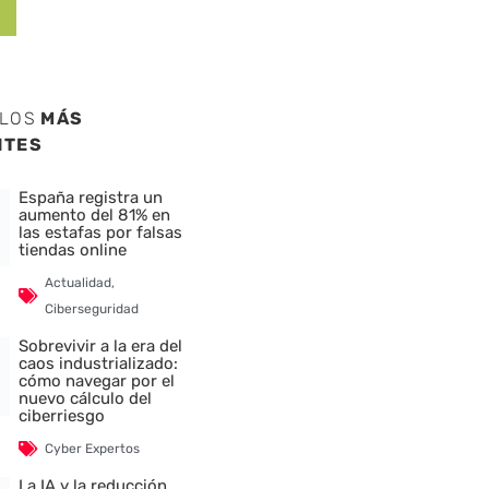
ULOS
MÁS
NTES
España registra un
aumento del 81% en
las estafas por falsas
tiendas online
Actualidad
,
Ciberseguridad
Sobrevivir a la era del
caos industrializado:
cómo navegar por el
nuevo cálculo del
ciberriesgo
Cyber Expertos
La IA y la reducción