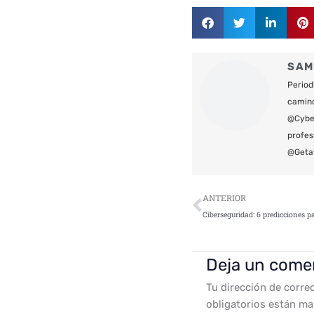
SAM
Period
camin
@Cyber
profes
@Geta
Ant
ANTERIOR
Ciberseguridad: 6 predicciones p
Deja un come
Tu dirección de corre
obligatorios están m