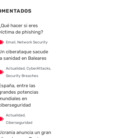
OMENTADOS
¿Qué hacer si eres
víctima de phishing?
Email
,
Network Security
Un ciberataque sacude
la sanidad en Baleares
Actualidad
,
CyberAttacks
,
Security Breaches
España, entre las
grandes potencias
mundiales en
ciberseguridad
Actualidad
,
Ciberseguridad
Ucrania anuncia un gran