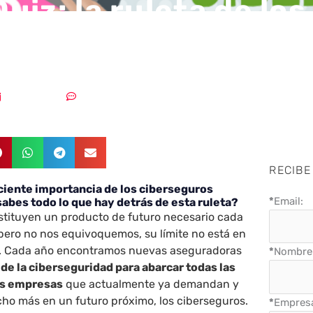
uiz: la ruleta de los
eguros
25/01/2021
Sin comentarios
RECIBE
ciente importancia de los ciberseguros
*
Email:
abes todo lo que hay detrás de esta ruleta?
stituyen un producto de futuro necesario cada
ro no nos equivoquemos, su límite no está en
l. Cada año encontramos nuevas aseguradoras
*
Nombre 
o de la ciberseguridad para abarcar todas las
as empresas
que actualmente ya demandan y
 más en un futuro próximo, los ciberseguros.
*
Empres