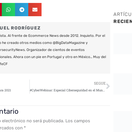
ARTÍC
RECIE
UEL RODRÍGUEZ
ista. Al frente de Ecommerce News desde 2012. Inquieto. Por el
o he creado otros medios como @BigDataMagazine y
securityNews. Organizador de cientos de eventos
ionales. Ahora con un pie en Portugal y otro en México… Muy del
feCF
Siguie
SEGUE
ara 2021
#CyberWebinar: Especial Ciberseguridad en el Mundo Gamer
ntario
o electrónico no será publicada.
Los campos
arcados con
*