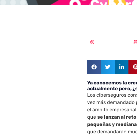
CyberQ
cibers
Samuel Rodríguez
Ya conocemos la cre
actualmente pero, ¿s
Los ciberseguros con
vez más demandado pe
el ámbito empresaria
que
se lanzan al ret
pequeñas y median
que demandarán mucho