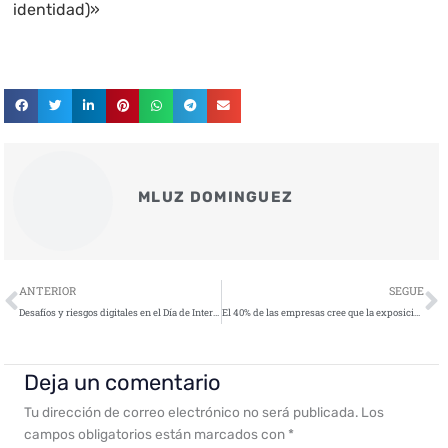
identidad)»
MLUZ DOMINGUEZ
Ant
S
ANTERIOR
SEGUE
Desafíos y riesgos digitales en el Día de Internet: La importancia de la ciberseguridad
El 40% de las empresas cree que la exposición de datos y los accesos no autorizados son los principales riesgos de seguridad del Cloud
Deja un comentario
Tu dirección de correo electrónico no será publicada.
Los
campos obligatorios están marcados con
*