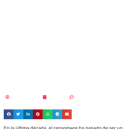
masivo al
premium: la
nueva “caza
mayor” del
cibercrimen
Aldana Balmaceda
24/09/2025
Sin comentarios
En la última década, el ransomwre ha pasado de ser un