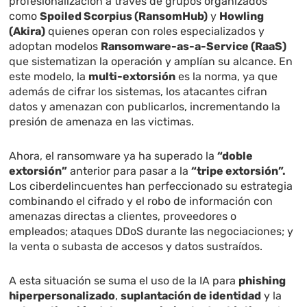
profesionalización a través de grupos organizados
como
Spoiled Scorpius (RansomHub)
y
Howling
(Akira)
quienes operan con roles especializados y
adoptan modelos
Ransomware-as-a-Service (RaaS)
que sistematizan la operación y amplían su alcance. En
este modelo, la
multi-extorsión
es la norma, ya que
además de cifrar los sistemas, los atacantes cifran
datos y amenazan con publicarlos, incrementando la
presión de amenaza en las victimas.
Ahora, el ransomware ya ha superado la
“doble
extorsión”
anterior para pasar a la
“tripe extorsión”.
Los ciberdelincuentes han perfeccionado su estrategia
combinando el cifrado y el robo de información con
amenazas directas a clientes, proveedores o
empleados; ataques DDoS durante las negociaciones; y
la venta o subasta de accesos y datos sustraídos.
A esta situación se suma el uso de la IA para
phishing
hiperpersonalizado
,
suplantación de identidad
y la