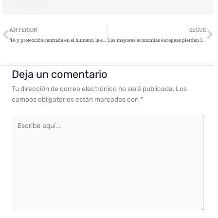
Ant
S
ANTERIOR
SEGUE
“IA y protección centrada en el humano: la estrategia que marcará el futuro de la ciberseguridad”
Las mayores economías europeas pierden 300.000 millones por ciberataques
Deja un comentario
Tu dirección de correo electrónico no será publicada.
Los
campos obligatorios están marcados con
*
Escribe
aquí...