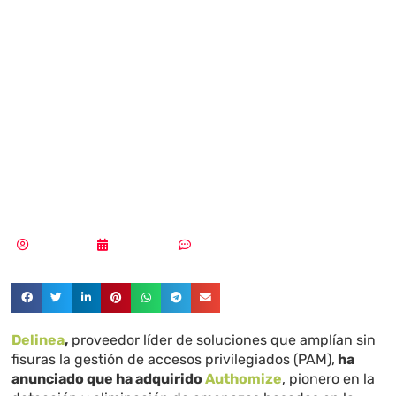
Authomize para
reforzar sus
soluciones
Extended PAM
Tania López
09/01/2024
Sin comentarios
Delinea
,
proveedor líder de soluciones que amplían sin
fisuras la gestión de accesos privilegiados (PAM),
ha
anunciado que ha adquirido
Authomize
, pionero en la