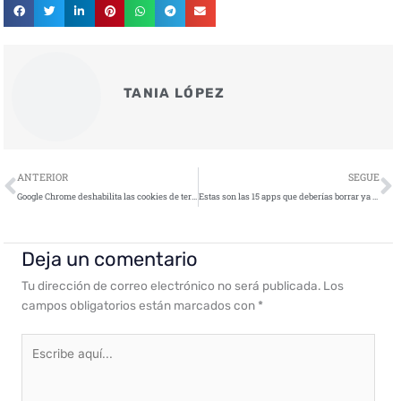
TANIA LÓPEZ
Ant
S
ANTERIOR
SEGUE
Google Chrome deshabilita las cookies de terceros para el 1% de los usuarios
Estas son las 15 apps que deberías borrar ya de tu móvil
Deja un comentario
Tu dirección de correo electrónico no será publicada.
Los
campos obligatorios están marcados con
*
Escribe
aquí...