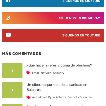
SÍGUENOS EN LINKEDIN
SÍGUENOS EN INSTAGRAM
SÍGUENOS EN YOUTUBE
MÁS COMENTADOS
¿Qué hacer si eres víctima de phishing?
1
Email
,
Network Security
Un ciberataque sacude la sanidad en
Baleares
1
Actualidad
,
CyberAttacks
,
Security Breaches