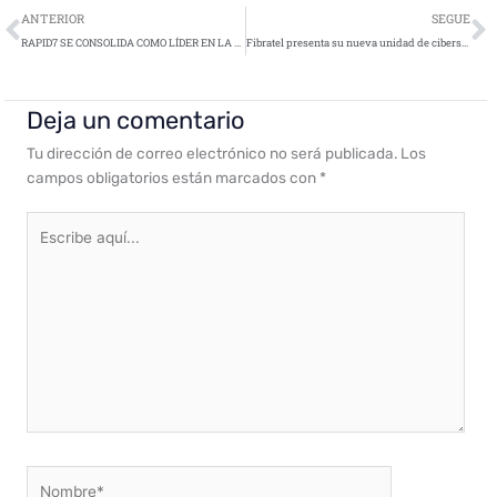
Ant
S
ANTERIOR
SEGUE
RAPID7 SE CONSOLIDA COMO LÍDER EN LA TECNOLOGÍA SIEM, SEGÚN GARTNER
Fibratel presenta su nueva unidad de ciberseguridad
Deja un comentario
Tu dirección de correo electrónico no será publicada.
Los
campos obligatorios están marcados con
*
Escribe
aquí...
Nombre*