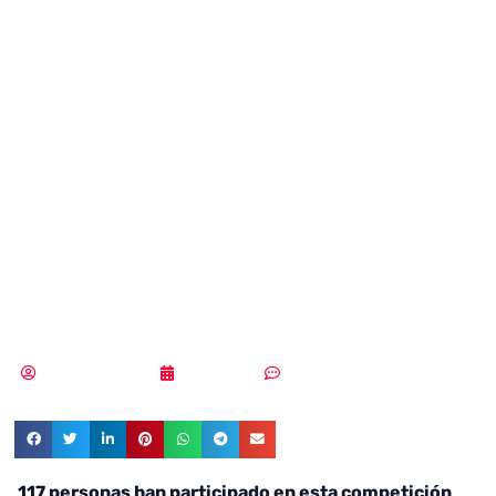
talento
especializado en
ciberseguridad
con su primer
Cyber Arena
Samuel Rodríguez
10/03/2020
Sin comentarios
117 personas han participado en esta competición