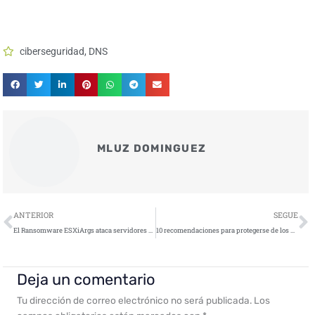
ciberseguridad
,
DNS
MLUZ DOMINGUEZ
Ant
S
ANTERIOR
SEGUE
El Ransomware ESXiArgs ataca servidores VMWare
10 recomendaciones para protegerse de los deepfakes
Deja un comentario
Tu dirección de correo electrónico no será publicada.
Los