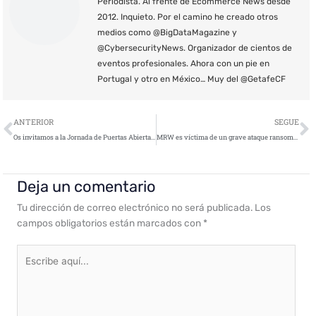
Periodista. Al frente de Ecommerce News desde
2012. Inquieto. Por el camino he creado otros
medios como @BigDataMagazine y
@CybersecurityNews. Organizador de cientos de
eventos profesionales. Ahora con un pie en
Portugal y otro en México… Muy del @GetafeCF
Ant
S
ANTERIOR
SEGUE
Os invitamos a la Jornada de Puertas Abiertas de CyberSecurity News
MRW es víctima de un grave ataque ransomware
Deja un comentario
Tu dirección de correo electrónico no será publicada.
Los
campos obligatorios están marcados con
*
Escribe
aquí...