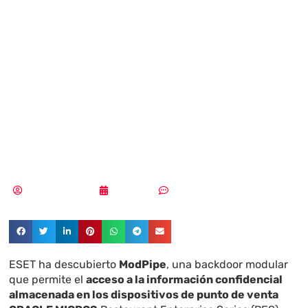
malware que
ataca a
restaurantes y
hoteles
Samuel Rodríguez
17/11/2020
Sin comentarios
ESET ha descubierto
ModPipe
, una backdoor modular
que permite el
acceso a la información confidencial
almacenada en los dispositivos de punto de venta