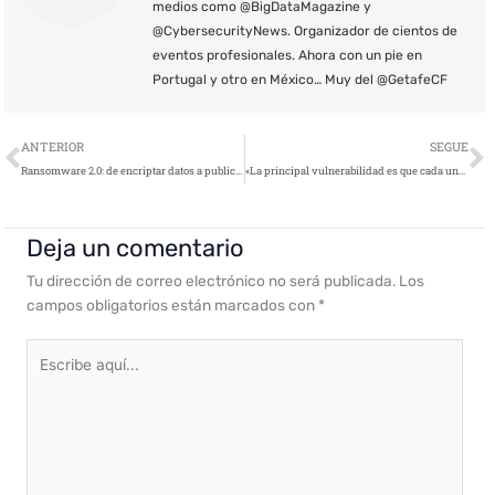
medios como @BigDataMagazine y
@CybersecurityNews. Organizador de cientos de
eventos profesionales. Ahora con un pie en
Portugal y otro en México… Muy del @GetafeCF
Ant
S
ANTERIOR
SEGUE
Ransomware 2.0: de encriptar datos a publicar online información confidencial
«La principal vulnerabilidad es que cada uno de estos equipos pueden introducir puntos ciegos»
Deja un comentario
Tu dirección de correo electrónico no será publicada.
Los
campos obligatorios están marcados con
*
Escribe
aquí...