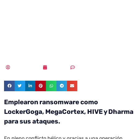
red internacional
de ransomware
en Ucrania
MLuz Dominguez
29/11/2023
Sin comentarios
Emplearon ransomware como
LockerGoga, MegaCortex, HIVE y Dharma
para sus ataques.
En pleno conflicto bélico y gracias a una operación