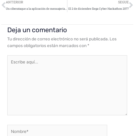
Ant
S
ANTERIOR
SEGUE
Un ciberataque a la aplicación de mensajería LINE expone datos de 400,000 clientes y empleados
El 2 de diciembre llega Cyber Hackathon 2077
Deja un comentario
Tu dirección de correo electrónico no será publicada.
Los
campos obligatorios están marcados con
*
Escribe
aquí...
Nombre*