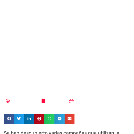
campañas de
smishing
suplantando a la
Agencia
Tributaria
MLuz Dominguez
18/04/2023
Sin comentarios
Se han descubierto varias campañas que utilizan la