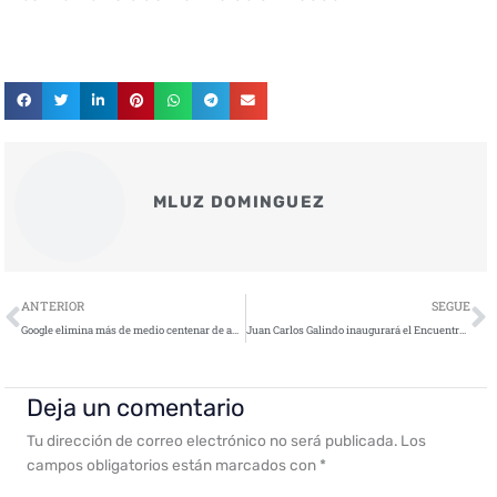
MLUZ DOMINGUEZ
Ant
S
ANTERIOR
SEGUE
Google elimina más de medio centenar de apps porque contenian software malicioso
Juan Carlos Galindo inaugurará el Encuentro Referente en Ciberseguridad
Deja un comentario
Tu dirección de correo electrónico no será publicada.
Los
campos obligatorios están marcados con
*