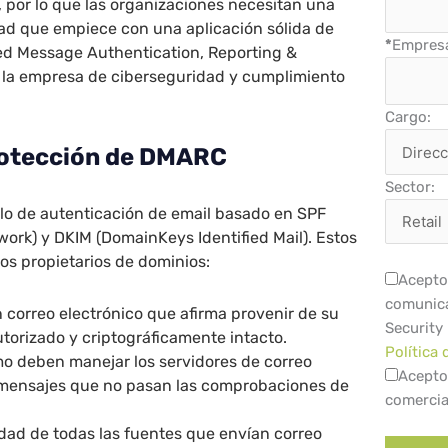
, por lo que las organizaciones necesitan una
dad que empiece con una aplicación sólida de
*
Empres
 Message Authentication, Reporting &
la empresa de ciberseguridad y cumplimiento
.
Cargo:
rotección de DMARC
Sector:
o de autenticación de email basado en SPF
ork) y DKIM (DomainKeys Identified Mail). Estos
los propietarios de dominios:
Acepto 
comunica
n correo electrónico que afirma provenir de su
Security
torizado y criptográficamente intacto.
Política 
mo deben manejar los servidores de correo
Acepto
 mensajes que no pasan las comprobaciones de
comercia
idad de todas las fuentes que envían correo