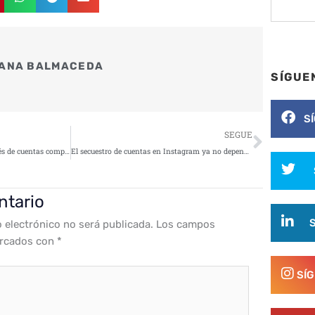
ANA BALMACEDA
SÍGUE
S
Siguie
SEGUE
Ciberataques de phishing a través de cuentas comprometidas de Amazon SES
El secuestro de cuentas en Instagram ya no depende de engañar a la IA
ntario
o electrónico no será publicada.
Los campos
arcados con
*
SÍ