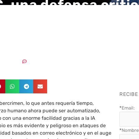
 una defensa críti
 la suplantación de
dad hecha con IA
03/06/2026
Sin comentarios
RECIBE
bercrimen, lo que antes requería tiempo,
*
Email:
erzo humano ahora puede ser automatizado,
 con una enorme facilidad gracias a la IA
bio es más evidente y peligroso en ataques de
*
Nombre 
idad basados en correo electrónico y en el auge