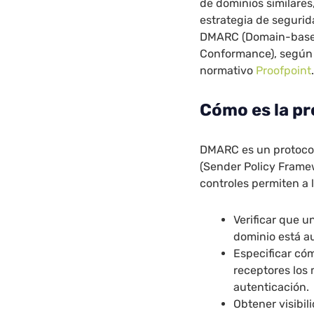
de dominios similares
estrategia de seguri
DMARC (Domain-based
Conformance), según 
normativo
Proofpoint
Cómo es la p
DMARC es un protocol
(Sender Policy Framew
controles permiten a 
Verificar que u
dominio está au
Especificar có
receptores los
autenticación.
Obtener visibil