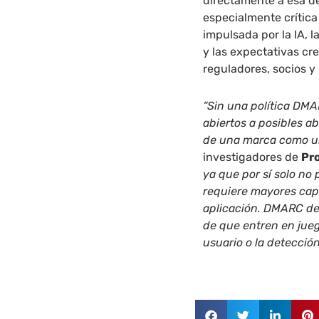
directamente a esa de
especialmente crític
impulsada por la IA, l
y las expectativas c
reguladores, socios y
“Sin una política DMA
abiertos a posibles a
de una marca como un
investigadores de
Pr
ya que por sí solo no
requiere mayores capa
aplicación. DMARC de
de que entren en juego
usuario o la detección