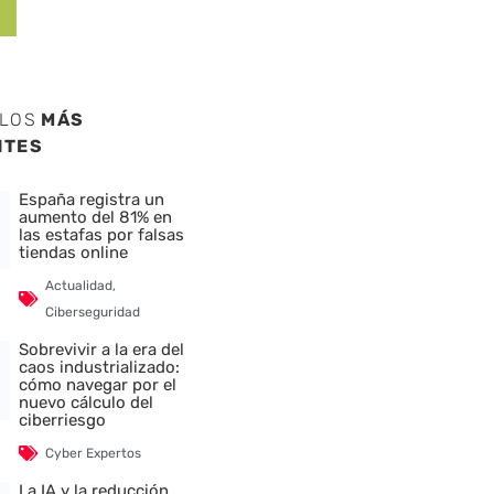
ULOS
MÁS
NTES
España registra un
aumento del 81% en
las estafas por falsas
tiendas online
Actualidad
,
Ciberseguridad
Sobrevivir a la era del
caos industrializado:
cómo navegar por el
nuevo cálculo del
ciberriesgo
Cyber Expertos
La IA y la reducción