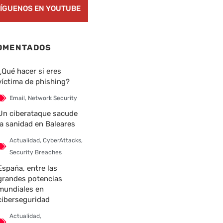
ÍGUENOS EN YOUTUBE
OMENTADOS
¿Qué hacer si eres
víctima de phishing?
Email
,
Network Security
Un ciberataque sacude
la sanidad en Baleares
Actualidad
,
CyberAttacks
,
Security Breaches
España, entre las
grandes potencias
mundiales en
ciberseguridad
Actualidad
,