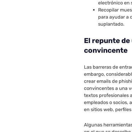
electrónico en
Recopilar mues
para ayudar a d
suplantado.
El repunte de
convincente
Las barreras de entra
embargo, considerabl
crear emails de phis
convincentes a una v
textos profesionales 
empleados o socios, a
en sitios web, perfil
Algunas herramientas
en el que se describe 