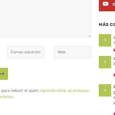
S
MÁS C
1
Correo
Web
electrónico*
1
1
t para reducir el spam.
Aprende cómo se procesan
ntarios.