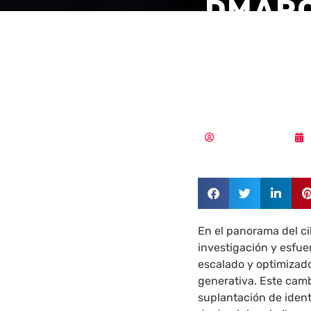
DMARC,
contra
identi
Aldana Balmaceda
En el panorama del ci
investigación y esfu
escalado y optimizado
generativa. Este cam
suplantación de ident