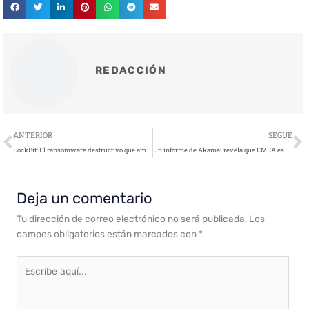
REDACCIÓN
Ant
S
ANTERIOR
SEGUE
LockBit: El ransomware destructivo que amenaza la seguridad cibernética
Un informe de Akamai revela que EMEA es el objetivo principal de los ciberataques a webs de Retail
Deja un comentario
Tu dirección de correo electrónico no será publicada.
Los
campos obligatorios están marcados con
*
Escribe
aquí...