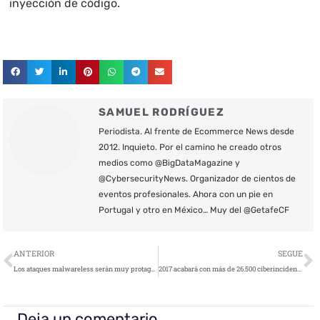
inyección de código.
SAMUEL RODRÍGUEZ
Periodista. Al frente de Ecommerce News desde
2012. Inquieto. Por el camino he creado otros
medios como @BigDataMagazine y
@CybersecurityNews. Organizador de cientos de
eventos profesionales. Ahora con un pie en
Portugal y otro en México… Muy del @GetafeCF
Ant
S
ANTERIOR
SEGUE
Los ataques malwareless serán muy protagonistas durante 2018
2017 acabará con más de 26.500 ciberincidentes en el Sector público y empresas estratégicas españolas (+26%)
Deja un comentario