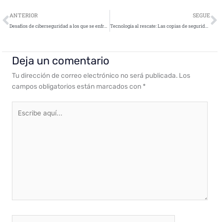
Ant
S
ANTERIOR
SEGUE
Desafíos de ciberseguridad a los que se enfrentan las industrias
Tecnología al rescate: Las copias de seguridad, un escudo vital para nuestros datos digitales
Deja un comentario
Tu dirección de correo electrónico no será publicada.
Los
campos obligatorios están marcados con
*
Escribe
aquí...
Nombre*