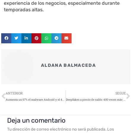
experiencia de los negocios, especialmente durante
temporadas altas.
ALDANA BALMACEDA
Ant
S
ANTERIOR
SEGUE
Aumenta un 67% el malware Android y el 40% de los ataques IoT va a infraestructuras críticas
Deepfakes a precio de saldo: 400 veces más baratos en la darknet
Deja un comentario
Tu dirección de correo electrónico no será publicada.
Los