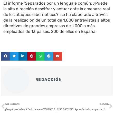
El informe ‘Separados por un lenguaje común: ¿Puede
la alta dirección descifrar y actuar ante la amenaza real
de los ataques cibernéticos?’ se ha elaborado a través
de la realización de un total de 1.800 entrevistas a altos
directivos de grandes empresas de 1.000 o más
empleados de 13 países, 200 de ellos en España.
REDACCIÓN
Ant
S
ANTERIOR
SEGUE
¿De qué nos hablará Darktrace en CISO DAY 2023?
CISO DAY 2023: Aprende de los expertos cómo destacarte en la competencia por el talento