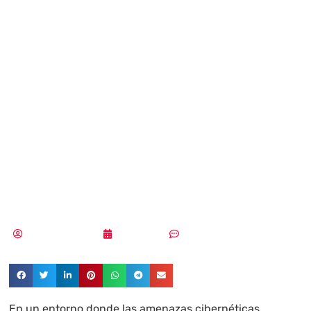
empresas
priorizará la
seguridad digital
sobre los costes
este año
Aldana Balmaceda
04/03/2025
Sin comentarios
En un entorno donde las amenazas cibernéticas