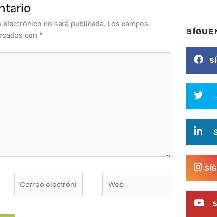
ntario
o electrónico no será publicada.
Los campos
SÍGUE
arcados con
*
S
SÍ
Correo
Web
electrónico*
S