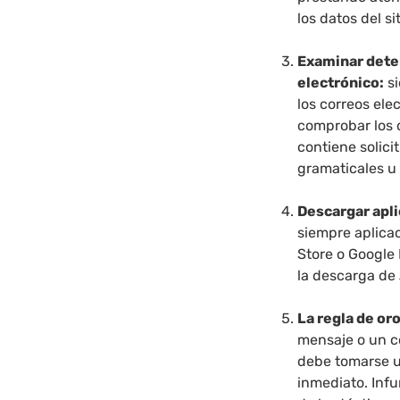
los datos del s
Examinar dete
electrónico:
si
los correos ele
comprobar los d
contiene solici
gramaticales u 
Descargar apli
siempre aplicac
Store o Google 
la descarga de
La regla de or
mensaje o un c
debe tomarse u
inmediato. Inf