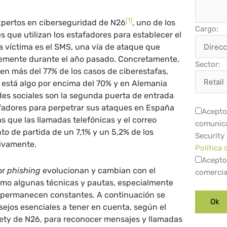
[1]
xpertos en ciberseguridad de N26
, uno de los
Cargo:
que utilizan los estafadores para establecer el
a víctima es el SMS, una vía de ataque que
emente durante el año pasado. Concretamente,
Sector:
n más del 77% de los casos de ciberestafas,
a está algo por encima del 70% y en Alemania
des sociales son la segunda puerta de entrada
afadores para perpetrar sus ataques en España
Acepto 
s que las llamadas telefónicas y el correo
comunica
nto de partida de un 7,1% y un 5,2% de los
Security
tivamente.
Política 
Acepto
or
phishing
evolucionan y cambian con el
comercia
ómo algunas técnicas y pautas, especialmente
l, permanecen constantes. A continuación se
ejos esenciales a tener en cuenta, según el
fety de N26, para reconocer mensajes y llamadas