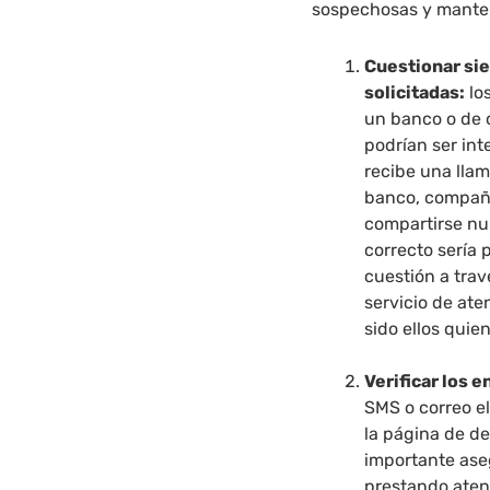
sospechosas y mantene
Cuestionar si
solicitadas:
lo
un banco o de c
podrían ser int
recibe una lla
banco, compañí
compartirse nu
correcto sería
cuestión a trav
servicio de ate
sido ellos quie
Verificar los 
SMS o correo e
la página de de
importante aseg
prestando aten