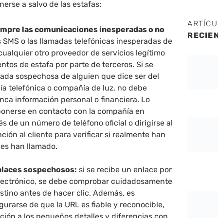
rse a salvo de las estafas:
ARTÍC
empre las comunicaciones inesperadas o no
RECIE
s SMS o las llamadas telefónicas inesperadas de
ualquier otro proveedor de servicios legítimo
entos de estafa por parte de terceros. Si se
mada sospechosa de alguien que dice ser del
a telefónica o compañía de luz, no debe
nca información personal o financiera. Lo
 ponerse en contacto con la compañía en
és de un número de teléfono oficial o dirigirse al
nción al cliente para verificar si realmente han
nes han llamado.
enlaces sospechosos:
si se recibe un enlace por
lectrónico, se debe comprobar cuidadosamente
stino antes de hacer clic. Además, es
urarse de que la URL es fiable y reconocible,
ción a los pequeños detalles y diferencias con