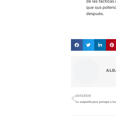
de las táctica
que sus potenc
después.
ALD
Ant
ANTERIOR