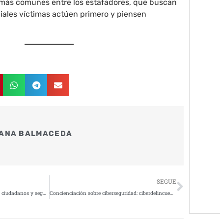
s más comunes entre los estafadores, que buscan
iales víctimas actúen primero y piensen
ANA BALMACEDA
Siguie
SEGUE
“Lo aceptable para proteger a los ciudadanos y seguir siendo resistentes ha cambiado”
Concienciación sobre ciberseguridad: ciberdelincuencia y nuevas amenazas en los dispositivos de los consumidores