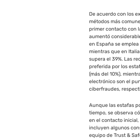
De acuerdo con los e
métodos más comunes 
primer contacto con l
aumentó considerabl
en España se emplea e
mientras que en Itali
supera el 39%. Las re
preferida por los est
(más del 10%), mientra
electrónico son el pu
ciberfraudes, respec
Aunque las estafas p
tiempo, se observa c
en el contacto inicia
incluyen algunos cons
equipo de Trust & Sa