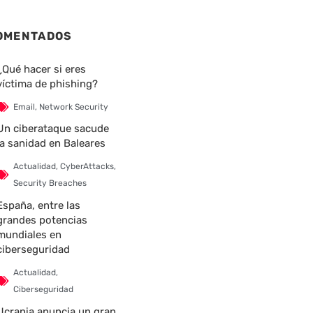
OMENTADOS
¿Qué hacer si eres
víctima de phishing?
Email
,
Network Security
Un ciberataque sacude
la sanidad en Baleares
Actualidad
,
CyberAttacks
,
Security Breaches
España, entre las
grandes potencias
mundiales en
ciberseguridad
Actualidad
,
Ciberseguridad
Ucrania anuncia un gran