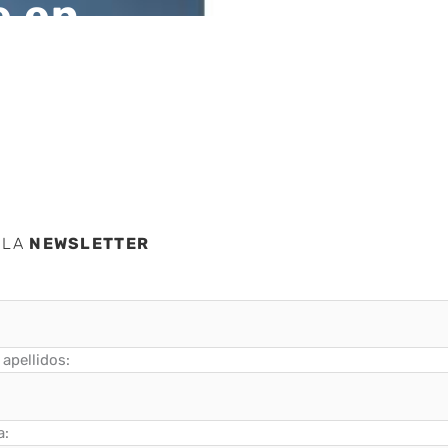
e en
 SMS
 LA
NEWSLETTER
apellidos:
a: