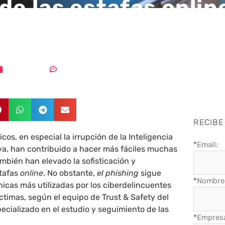
 de las estafas onlin
 comienzan con un
13/10/2024
Sin comentarios
RECIBE
os, en especial la irrupción de la Inteligencia
*
Email:
tiva, han contribuido a hacer más fáciles muchas
ambién han elevado la sofisticación y
stafas
online
. No obstante,
el phishing
sigue
*
Nombre 
nicas más utilizadas por los ciberdelincuentes
ctimas, según el equipo de Trust & Safety del
pecializado en el estudio y seguimiento de las
*
Empres