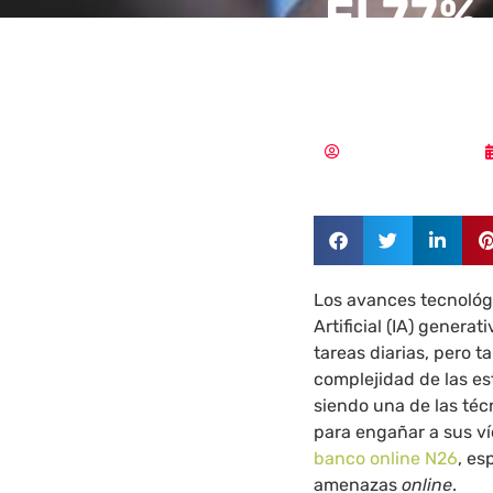
El 77%
España
Aldana Balmaceda
Los avances tecnológic
Artificial (IA) genera
tareas diarias, pero t
complejidad de las e
siendo una de las téc
para engañar a sus ví
banco online N26
, es
amenazas
online
.