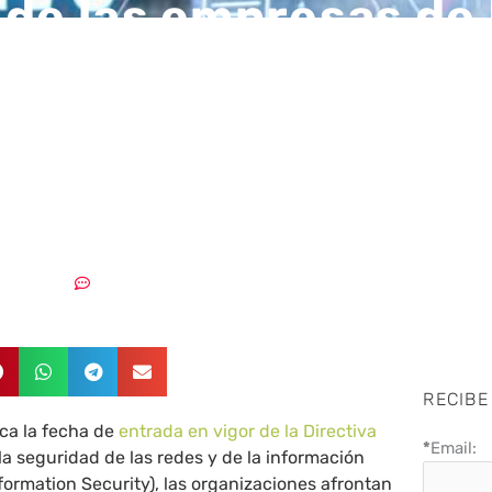
 de las empresas d
rentaron a incident
eguridad que NIS2 p
evitado
01/10/2024
Sin comentarios
RECIBE
ca la fecha de
entrada en vigor de la Directiva
*
Email:
 la seguridad de las redes y de la información
formation Security), las organizaciones afrontan