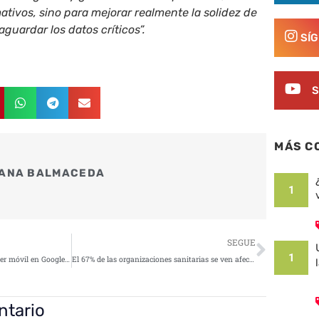
ativos, sino para mejorar realmente la solidez de
aguardar los datos críticos”.
SÍ
S
MÁS C
ANA BALMACEDA
1
Siguie
SEGUE
1
Descubren el primer crypto drainer móvil en Google Play: 10.000 descargas y 70.000 dólares robados en cinco meses
El 67% de las organizaciones sanitarias se ven afectadas por el ransomware
ntario