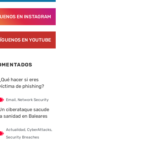
GUENOS EN INSTAGRAM
ÍGUENOS EN YOUTUBE
OMENTADOS
¿Qué hacer si eres
víctima de phishing?
Email
,
Network Security
nte
Un ciberataque sacude
la sanidad en Baleares
Actualidad
,
CyberAttacks
,
Security Breaches