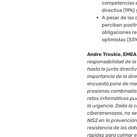
competencias e
directiva (19%) 
A pesar de las
perciben positi
obligaciones r
optimistas (33%
Andre Troskie, EMEA
responsabilidad de la
hasta la junta direc
importancia de la dir
encuesta pone de man
presiones combinadas 
retos informáticos pu
la urgencia. Dada la 
ciberamenazas, no se
NIS2 en la prevención 
resistencia de los da
rapidez para colmar e