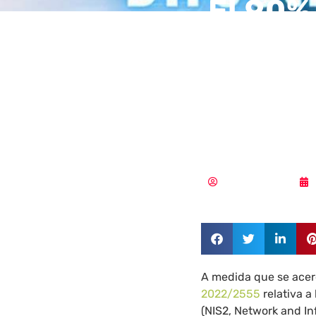
El 90%
se enf
cibers
haber 
Aldana Balmaceda
A medida que se acer
2022/2555
relativa a
(NIS2, Network and In