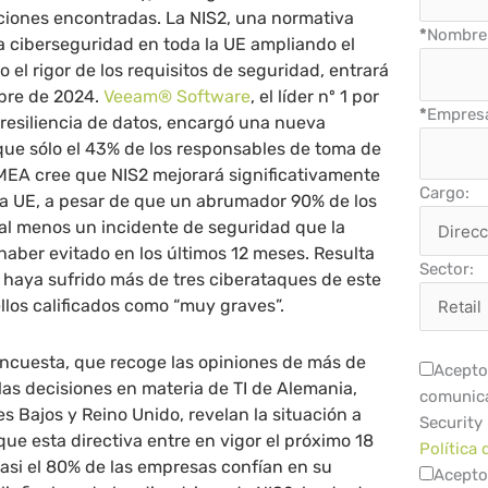
iones encontradas. La NIS2, una normativa
*
Nombre 
la ciberseguridad en toda la UE ampliando el
el rigor de los requisitos de seguridad, entrará
ubre de 2024.
Veeam® Software
, el líder nº 1 por
*
Empres
resiliencia de datos, encargó una nueva
que sólo el 43% de los responsables de toma de
EMEA cree que NIS2 mejorará significativamente
Cargo:
la UE, a pesar de que un abrumador 90% de los
al menos un incidente de seguridad que la
 haber evitado en los últimos 12 meses. Resulta
Sector:
 haya sufrido más de tres ciberataques de este
ellos calificados como “muy graves”.
encuesta, que recoge las opiniones de más de
Acepto 
as decisiones en materia de TI de Alemania,
comunica
es Bajos y Reino Unido, revelan la situación a
Security
e esta directiva entre en vigor el próximo 18
Política 
asi el 80% de las empresas confían en su
Acepto