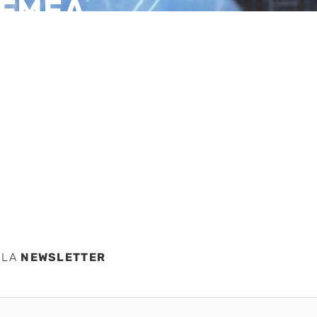
e EMEA
es de
odría
 LA
NEWSLETTER