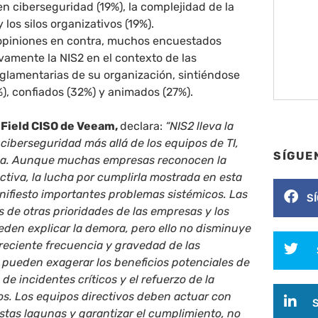
n ciberseguridad (19%), la complejidad de la
y los silos organizativos (19%).
 opiniones en contra, muchos encuestados
vamente la NIS2 en el contexto de las
eglamentarias de su organización, sintiéndose
), confiados (32%) y animados (27%).
 Field CISO de Veeam,
declara:
“NIS2 lleva la
 ciberseguridad más allá de los equipos de TI,
SÍGUE
tiva. Aunque muchas empresas reconocen la
ectiva, la lucha por cumplirla mostrada en esta
ifiesto importantes problemas sistémicos. Las
S
de otras prioridades de las empresas y los
eden explicar la demora, pero ello no disminuye
creciente frecuencia y gravedad de las
 pueden exagerar los beneficios potenciales de
de incidentes críticos y el refuerzo de la
tos. Los equipos directivos deben actuar con
stas lagunas y garantizar el cumplimiento, no