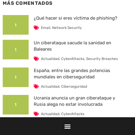
MÁS COMENTADOS
¿Qué hacer si eres víctima de phishing?
1
Email
,
Network Security
Un ciberataque sacude la sanidad en
Baleares
1
Actualidad
,
CyberAttacks
,
Security Breaches
España, entre las grandes potencias
mundiales en ciberseguridad
1
Actualidad
,
Ciberseguridad
Ucrania anuncia un gran ciberataque y
Rusia alega no estar involucrada
1
Actualidad
,
CyberAttacks
La Universidad Autónoma de Barcelona es
víctima de un ciberataque
1