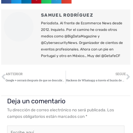
SAMUEL RODRÍGUEZ
Periodista. Al frente de Ecommerce News desde
2012. Inquieto. Por el camino he creado otros
medios como @BigDataMagazine y
@CybersecurityNews. Organizador de cientos de
eventos profesionales. Ahora con un pie en
Portugal y otro en México… Muy del @GetafeCF
Ant
S
ANTERIOR
SEGUE
Google + cerrará después de que se descubra que expuso datos de usuarios
Hackeos de Whatsapp a través el buzón de voz en Israel
Deja un comentario
Tu dirección de correo electrónico no será publicada.
Los
campos obligatorios están marcados con
*
Escribe