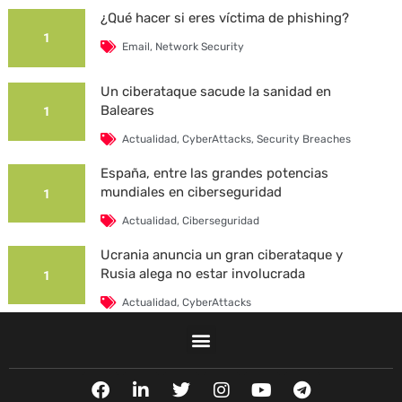
¿Qué hacer si eres víctima de phishing?
1
Email
,
Network Security
Un ciberataque sacude la sanidad en
Baleares
1
Actualidad
,
CyberAttacks
,
Security Breaches
España, entre las grandes potencias
mundiales en ciberseguridad
1
Actualidad
,
Ciberseguridad
Ucrania anuncia un gran ciberataque y
Rusia alega no estar involucrada
1
Actualidad
,
CyberAttacks
La Universidad Autónoma de Barcelona es
víctima de un ciberataque
1
F
L
T
I
Y
T
Actualidad
,
CyberAttacks
,
Security Breaches
a
i
w
n
o
e