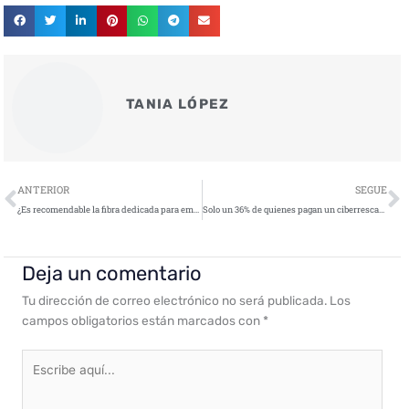
TANIA LÓPEZ
Ant
S
ANTERIOR
SEGUE
¿Es recomendable la fibra dedicada para empresas?
Solo un 36% de quienes pagan un ciberrescate recuperan sus datos
Deja un comentario
Tu dirección de correo electrónico no será publicada.
Los
campos obligatorios están marcados con
*
Escribe
aquí...