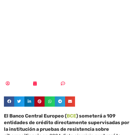
capacidad de los
bancos de
recuperarse de
un ciberataque
Tania López
23/01/2024
Sin comentarios
El Banco Central Europeo (
BCE
) someterá a 109
entidades de crédito directamente supervisadas por
la institución a pruebas de resistencia sobre