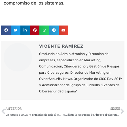
compromiso de los sistemas.
VICENTE RAMÍREZ
Graduado en Administración y Dirección de
empresas, especializado en Marketing,
Comunicación, Ciberderecho y Gestión de Riesgos
para Ciberseguros. Director de Marketing en
CyberSecurity News, Organizador de CISO Day 2019
y Administrador del grupo de LinkedIn "Eventos de
Ciberseguridad España"
Ant
S
ANTERIOR
SEGUE
Un repaso a 2019: 174 ciudades de todo el mundo asediadas por ransomware
¿Cuál fue la respuesta de Fireeye al ciberataque sufrido?