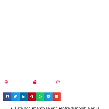
publica un nuevo
Informe de
Amenazas con
medidas frente a
EMOTET
Vicente Ramírez
03/01/2020
Sin comentarios
Este documento se encuentra disponible en la