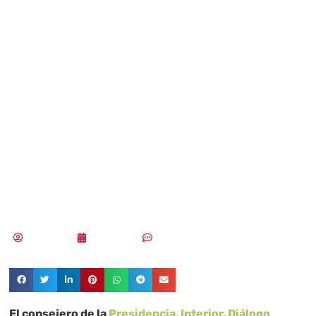
Operaciones de
Seguridad frenó
7.800
ciberataques en
2023
Tania López
13/03/2024
Sin comentarios
El consejero de la
Presidencia, Interior, Diálogo