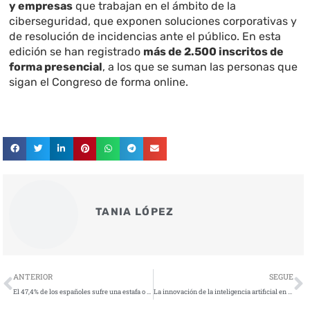
y empresas
que trabajan en el ámbito de la
ciberseguridad, que exponen soluciones corporativas y
de resolución de incidencias ante el público. En esta
edición se han registrado
más de 2.500 inscritos de
forma presencial
, a los que se suman las personas que
sigan el Congreso de forma online.
TANIA LÓPEZ
Ant
S
ANTERIOR
SEGUE
El 47,4% de los españoles sufre una estafa o un intento de estafa durante el último año
La innovación de la inteligencia artificial en la seguridad de los casinos online