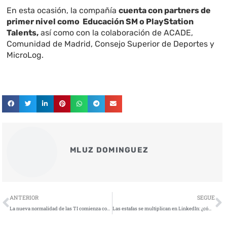
En esta ocasión, la compañía
cuenta con partners de
primer nivel como Educación SM o PlayStation
Talents,
así como con la colaboración de ACADE,
Comunidad de Madrid, Consejo Superior de Deportes y
MicroLog.
MLUZ DOMINGUEZ
Ant
S
ANTERIOR
SEGUE
La nueva normalidad de las TI comienza con el código abierto
Las estafas se multiplican en LinkedIn: ¿cómo podemos protegernos?