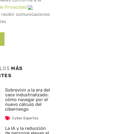
 News conforme a la
de Privacidad
 recibir comunicaciones
les
ULOS
MÁS
NTES
Sobrevivir a la era del
caos industrializado:
cómo navegar por el
nuevo cálculo del
ciberriesgo
Cyber Expertos
La IA y la reducción
de personal elevan el