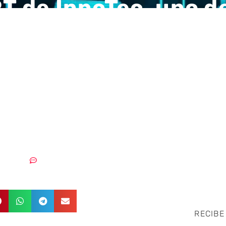
RT de InnoTec, uno de
s españoles que
ipan en la ‘Annual F
ence’ celebrada en 
r
8/06/2018
Sin comentarios
RECIBE