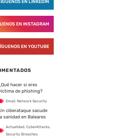
SÍGUENOS EN LINKEDIN
GUENOS EN INSTAGRAM
ÍGUENOS EN YOUTUBE
OMENTADOS
¿Qué hacer si eres
víctima de phishing?
Email
,
Network Security
Un ciberataque sacude
la sanidad en Baleares
Actualidad
,
CyberAttacks
,
Security Breaches