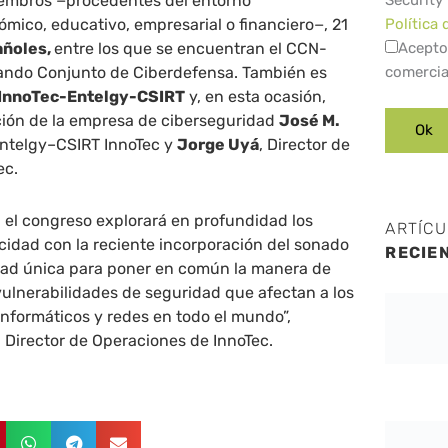
embros −procedentes del entorno
Security
ico, educativo, empresarial o financiero−, 21
Política 
añoles,
entre los que se encuentran el CCN-
Acepto
ando Conjunto de Ciberdefensa. También es
comercia
InnoTec-Entelgy-CSIRT
y, en esta ocasión,
ión de la empresa de ciberseguridad
José M.
Entelgy–CSIRT InnoTec y
Jorge Uyá
, Director de
ec.
o, el congreso explorará en profundidad los
ARTÍC
cidad con la reciente incorporación del sonado
RECIE
dad única para poner en común la manera de
vulnerabilidades de seguridad que afectan a los
informáticos y redes en todo el mundo”,
, Director de Operaciones de InnoTec.