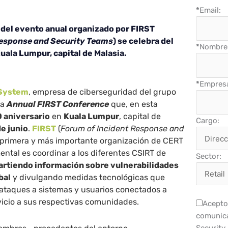
*
Email:
 del evento anual organizado por FIRST
Response and Security Teams
) se celebra del
*
Nombre 
Kuala Lumpur, capital de Malasia.
*
Empres
 System
, empresa de ciberseguridad del grupo
la
Annual FIRST Conference
que, en esta
 aniversario
en
Kuala Lumpur
, capital de
Cargo:
de junio
.
FIRST
(
Forum of Incident Response and
a primera y más importante organización de CERT
ntal es coordinar a los diferentes CSIRT de
Sector:
rtiendo información sobre vulnerabilidades
bal
y divulgando medidas tecnológicas que
 ataques a sistemas y usuarios conectados a
vicio a sus respectivas comunidades.
Acepto 
comunica