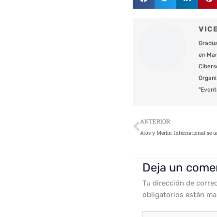
VIC
Gradua
en Mar
Cibers
Organi
"Event
Ant
ANTERIOR
Deja un come
Tu dirección de corre
obligatorios están m
Escribe