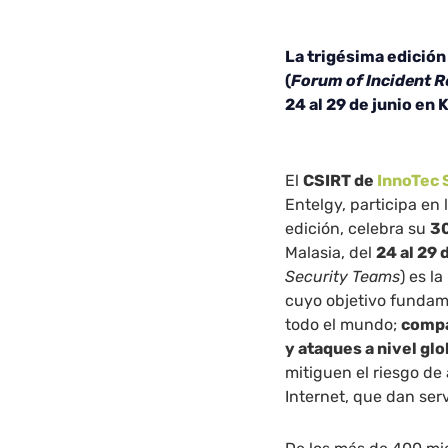
La trigésima edición
(
Forum of Incident 
24 al 29 de junio en 
El
CSIRT de
InnoTec
Entelgy, participa en 
edición, celebra su
30
Malasia, del
24 al 29 
Security Teams
) es l
cuyo objetivo fundame
todo el mundo;
compa
y ataques a nivel glo
mitiguen el riesgo de
Internet, que dan ser