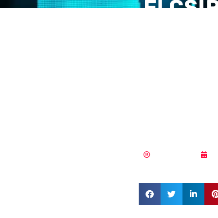
El CSI
equipo
partic
Confer
Lumpu
Vicente Ramírez
2