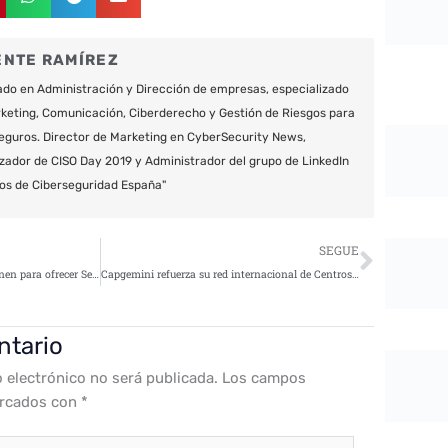
ENTE RAMÍREZ
do en Administración y Dirección de empresas, especializado
keting, Comunicación, Ciberderecho y Gestión de Riesgos para
eguros. Director de Marketing en CyberSecurity News,
zador de CISO Day 2019 y Administrador del grupo de LinkedIn
os de Ciberseguridad España"
Siguie
SEGUE
Atos y Merlin International se unen para ofrecer Servicios de Ciberseguridad Gestionados
Capgemini refuerza su red internacional de Centros de Operaciones de Seguridad con su primer SOC en la región del Sur de Europa
ntario
o electrónico no será publicada.
Los campos
arcados con
*