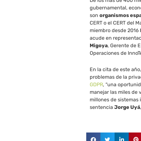
De los más de 400 mi
gubernamental, económ
son
organismos esp
CERT o el CERT del M
miembro desde 2016
acude en representac
Migoya
, Gerente de 
Operaciones de InnoT
En la cita de este añ
problemas de la priva
GDPR
, “una oportuni
manejar las miles de 
millones de sistemas 
sentencia
Jorge Uyá