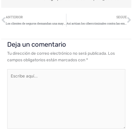
Ant
S
ANTERIOR
SEGUE
Los clientes de seguros demandan una mayor cobertura ante los riesgos emergentes
Así actúan los cibercriminales contra las empresas
Deja un comentario
Tu dirección de correo electrónico no será publicada.
Los
campos obligatorios están marcados con
*
Escribe
aquí...