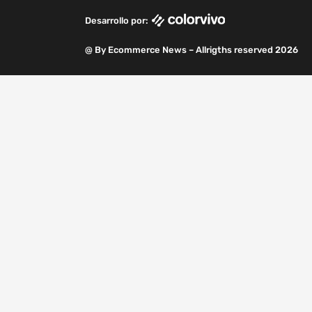
k
n
a
m
Desarrollo por:
m
@ By Ecommerce News – Allrigths reserved 2026