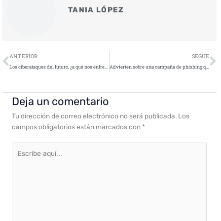
TANIA LÓPEZ
Ant
S
ANTERIOR
SEGUE
Los ciberataques del futuro, ¿a qué nos enfrentamos?
Advierten sobre una campaña de phishing que intenta suplantar a la Agencia Tributaria
Deja un comentario
Tu dirección de correo electrónico no será publicada.
Los
campos obligatorios están marcados con
*
Escribe
aquí...