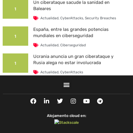
Un ciberataque sacude la sanidad en
Baleares
1
Actualidad
,
CyberAttacks
,
Security Breaches
España, entre las grandes potencias
mundiales en ciberseguridad
1
Actualidad
,
Ciberseguridad
Ucrania anuncia un gran ciberataque y
Rusia alega no estar involucrada
1
Actualidad
,
CyberAttacks
La Universidad Autónoma de Barcelona es
víctima de un ciberataque
1
F
L
T
I
Y
T
Actualidad
,
CyberAttacks
,
Security Breaches
a
i
w
n
o
e
c
n
i
s
u
l
e
k
t
t
t
e
Alojamento cloud en:
b
e
t
a
u
g
o
d
e
g
b
r
o
i
r
r
e
a