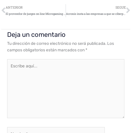
Ant
S
ANTERIOR
SEGUE
El proveedor de juegos on line Microgaming asegura su estrategia cloud con Netskope
Acronis insta a las empresas a que se ciberpreparen (#CyberFit) en la Acronis Global Cyber Summit 2020
Deja un comentario
Tu dirección de correo electrónico no será publicada.
Los
campos obligatorios están marcados con
*
Escribe
aquí...
Nombre*