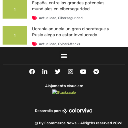
España, entre las grandes potencias
mundiales en ciberseguridad
1
Actualidad
,
Ciberseguridad
Ucrania anuncia un gran ciberataque y
Rusia alega no estar involucrada
1
Actualidad
,
CyberAttacks
La Universidad Autónoma de Barcelona es
víctima de un ciberataque
1
F
L
T
I
Y
T
Actualidad
,
CyberAttacks
,
Security Breaches
a
i
w
n
o
e
c
n
i
s
u
l
e
k
t
t
t
e
Alojamento cloud en:
b
e
t
a
u
g
o
d
e
g
b
r
o
i
r
r
e
a
k
n
a
m
Desarrollo por:
m
@ By Ecommerce News – Allrigths reserved 2026