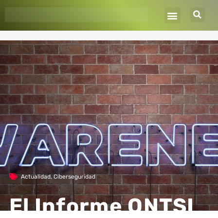
Ir
al
contenido
Actualidad
,
Ciberseguridad
El Informe ONTSI