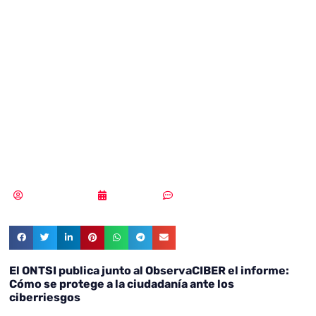
revela un
aumento en
concienciación de
Ciberseguridad
MLuz Dominguez
24/10/2023
Sin comentarios
El ONTSI publica junto al ObservaCIBER el informe:
Cómo se protege a la ciudadanía ante los
ciberriesgos