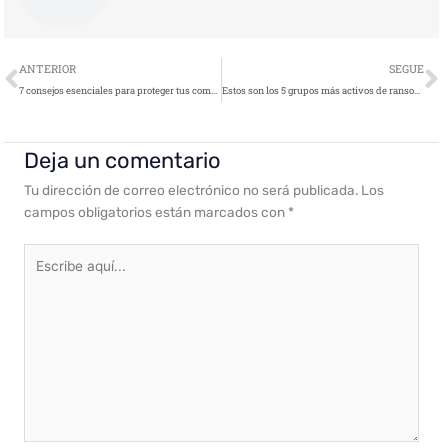
Ant
S
ANTERIOR
SEGUE
7 consejos esenciales para proteger tus compras en línea de estafas y fraudes
Estos son los 5 grupos más activos de ransomware en América Latina
Deja un comentario
Tu dirección de correo electrónico no será publicada.
Los
campos obligatorios están marcados con
*
Escribe
aquí...