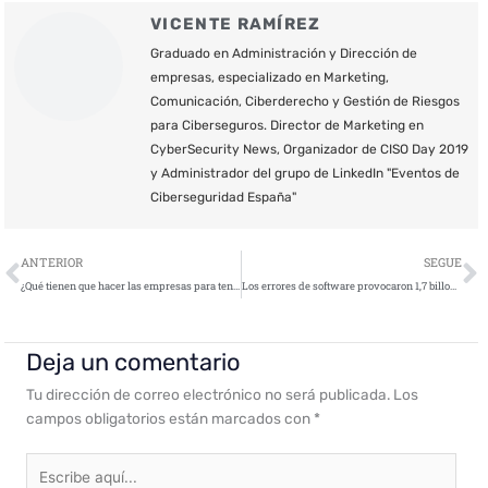
VICENTE RAMÍREZ
Graduado en Administración y Dirección de
empresas, especializado en Marketing,
Comunicación, Ciberderecho y Gestión de Riesgos
para Ciberseguros. Director de Marketing en
CyberSecurity News, Organizador de CISO Day 2019
y Administrador del grupo de LinkedIn "Eventos de
Ciberseguridad España"
Ant
S
ANTERIOR
SEGUE
¿Qué tienen que hacer las empresas para tener sus dispositivos móviles seguros?
Los errores de software provocaron 1,7 billones de dólares en pérdidas en 2017
Deja un comentario
Tu dirección de correo electrónico no será publicada.
Los
campos obligatorios están marcados con
*
Escribe
aquí...