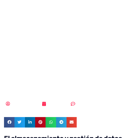
cosas abaratará y
mejorará la
atención
sanitaria en el
hogar
Vicente Ramírez
20/02/2019
Sin comentarios