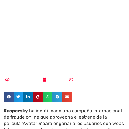
«Avatar 3»: falsos
streaming y robo
de datos
personales
Aldana Balmaceda
22/12/2025
Sin comentarios
Kaspersky
ha identificado una campaña internacional
de fraude online que aprovecha el estreno de la
película ‘Avatar 3’para engañar a los usuarios con webs