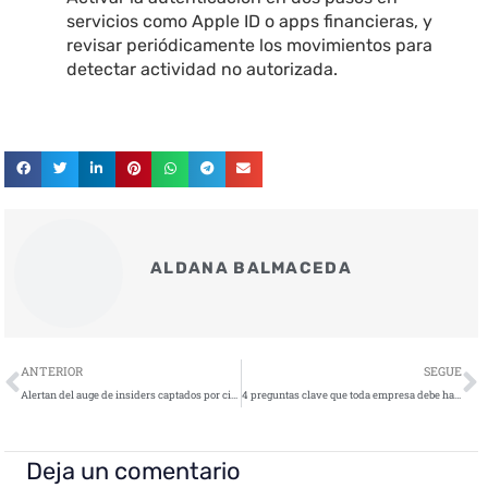
servicios como Apple ID o apps financieras, y
revisar periódicamente los movimientos para
detectar actividad no autorizada.
ALDANA BALMACEDA
Ant
S
ANTERIOR
SEGUE
Alertan del auge de insiders captados por ciberdelincuentes
4 preguntas clave que toda empresa debe hacerse antes de usar herramientas de IA
Deja un comentario