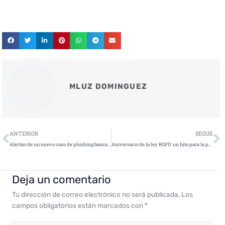
MLUZ DOMINGUEZ
Ant
S
ANTERIOR
SEGUE
Alertan de un nuevo caso de phishing bancario que afecta al Santander y el BBVA
Aniversario de la ley RGPD: un hito para la protección de datos
Deja un comentario
Tu dirección de correo electrónico no será publicada.
Los
campos obligatorios están marcados con
*