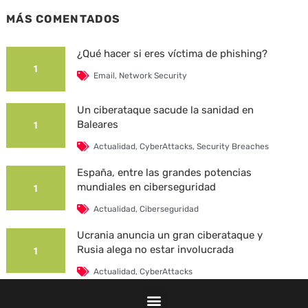
MÁS COMENTADOS
¿Qué hacer si eres víctima de phishing?
1
Email
,
Network Security
Un ciberataque sacude la sanidad en
Baleares
1
Actualidad
,
CyberAttacks
,
Security Breaches
España, entre las grandes potencias
mundiales en ciberseguridad
1
Actualidad
,
Ciberseguridad
Ucrania anuncia un gran ciberataque y
Rusia alega no estar involucrada
1
Actualidad
,
CyberAttacks
La Universidad Autónoma de Barcelona es