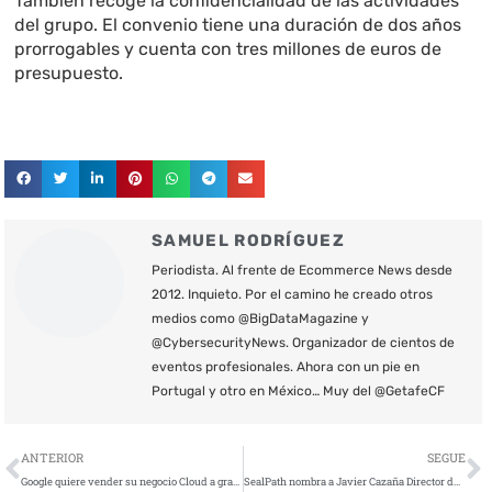
También recoge la confidencialidad de las actividades
del grupo. El convenio tiene una duración de dos años
prorrogables y cuenta con tres millones de euros de
presupuesto.
SAMUEL RODRÍGUEZ
Periodista. Al frente de Ecommerce News desde
2012. Inquieto. Por el camino he creado otros
medios como @BigDataMagazine y
@CybersecurityNews. Organizador de cientos de
eventos profesionales. Ahora con un pie en
Portugal y otro en México… Muy del @GetafeCF
Ant
S
ANTERIOR
SEGUE
Google quiere vender su negocio Cloud a grandes empresas
SealPath nombra a Javier Cazaña Director de Desarrollo a nivel internacional