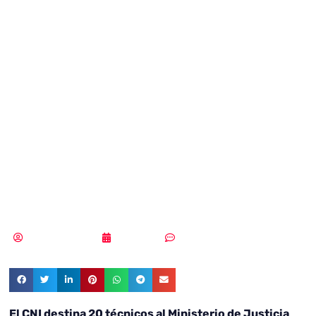
Justicia sufrió un
ciberataque y el
CNI destina 20
técnicos para
combatirlos
Samuel Rodríguez
19/02/2019
Sin comentarios
El CNI destina 20 técnicos al Ministerio de Justicia