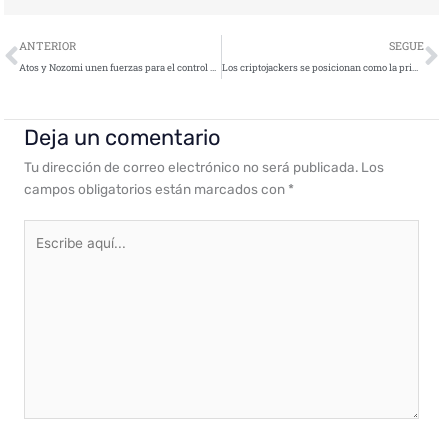
Ant
S
ANTERIOR
SEGUE
Atos y Nozomi unen fuerzas para el control de sistemas para acabar con los ciberataques
Los criptojackers se posicionan como la principal ciberamenaza de 2018
Deja un comentario
Tu dirección de correo electrónico no será publicada.
Los
campos obligatorios están marcados con
*
Escribe
aquí...