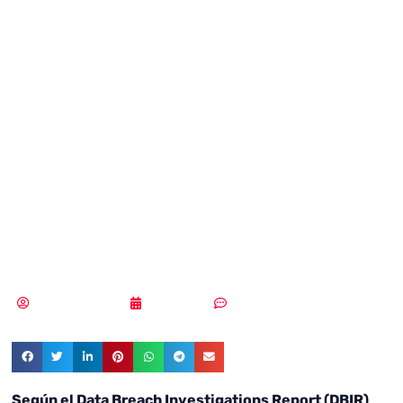
el phishing
continúan siendo
los ataques
preferidos por los
ciberdelincuentes
Samuel Rodríguez
02/06/2021
Sin comentarios
Según el Data Breach Investigations Report (DBIR)