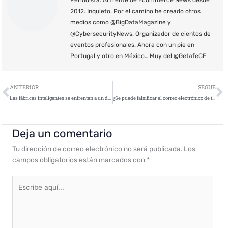
Periodista. Al frente de Ecommerce News desde
2012. Inquieto. Por el camino he creado otros
medios como @BigDataMagazine y
@CybersecurityNews. Organizador de cientos de
eventos profesionales. Ahora con un pie en
Portugal y otro en México… Muy del @GetafeCF
Ant
S
ANTERIOR
SEGUE
Las fábricas inteligentes se enfrentan a un dilema de seguridad al abordar las nuevas amenazas del 5G
¿Se puede falsificar el correo electrónico de tu empresa? Comprobamos la seguridad de su dominio
Deja un comentario
Tu dirección de correo electrónico no será publicada.
Los
campos obligatorios están marcados con
*
Escribe
aquí...