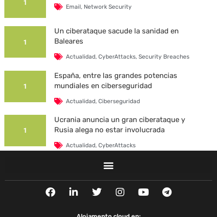
1
Email
,
Network Security
Un ciberataque sacude la sanidad en
Baleares
1
Actualidad
,
CyberAttacks
,
Security Breaches
España, entre las grandes potencias
mundiales en ciberseguridad
1
Actualidad
,
Ciberseguridad
Ucrania anuncia un gran ciberataque y
Rusia alega no estar involucrada
1
Actualidad
,
CyberAttacks
La Universidad Autónoma de Barcelona es
víctima de un ciberataque
1
F
L
T
I
Y
T
Actualidad
,
CyberAttacks
,
Security Breaches
a
i
w
n
o
e
c
n
i
s
u
l
e
k
t
t
t
e
Alojamento cloud en: