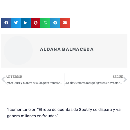
ALDANA BALMACEDA
Ant
S
ANTERIOR
SEGUE
Cyber Guru y Mantra se alían para transformar la concienciación en ciberseguridad
Los siete errores más peligrosos en WhatsApp que exponen tu privacidad ante los ciberdelincuentes
1 comentario en “El robo de cuentas de Spotify se dispara y ya
genera millones en fraudes”