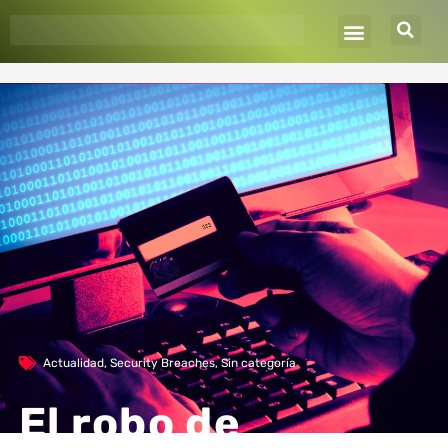
Ir
al
contenido
Actualidad
,
Security Breaches
,
Sin categoría
El robo de