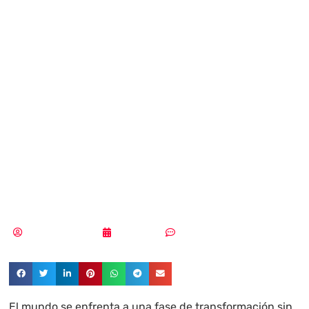
cuentas de
Spotify se dispara
y ya genera
millones en
fraudes
Aldana Balmaceda
19/03/2025
Un comentario
El mundo se enfrenta a una fase de transformación sin