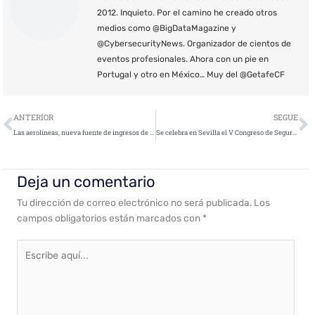
2012. Inquieto. Por el camino he creado otros
medios como @BigDataMagazine y
@CybersecurityNews. Organizador de cientos de
eventos profesionales. Ahora con un pie en
Portugal y otro en México… Muy del @GetafeCF
Ant
S
ANTERIOR
SEGUE
Las aerolíneas, nueva fuente de ingresos de los ciberdelincuentes
Se celebra en Sevilla el V Congreso de Seguridad Informática con 400 hackers
Deja un comentario
Tu dirección de correo electrónico no será publicada.
Los
campos obligatorios están marcados con
*
Escribe
aquí...