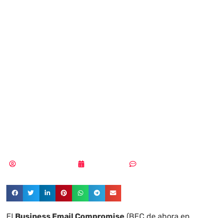
ataque que a tu
empresa no le
gustaría conocer:
Business Email
Compromise
Samuel Rodríguez
12/10/2018
Sin comentarios
El
Business Email Compromise
(BEC de ahora en