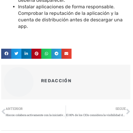
debería desaparecer.
Instalar aplicaciones de forma responsable.
Comprobar la reputación de la aplicación y la
cuenta de distribución antes de descargar una
app.
REDACCIÓN
Ant
S
ANTERIOR
SEGUE
Hiscox colabora activamente con la iniciativa #NaturalezaSinPlásticos de WWF
El 80% de los CIOs considera la visibilidad de red un factor clave para garantizar una postura de seguridad sólida