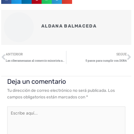
ALDANA BALMACEDA
Ant
S
ANTERIOR
SEGUE
Las ciberamenazas al comercio minorista aumentan casi un 25% antes del Black Friday
5 pasos para cumplir con DORA
Deja un comentario
Tu dirección de correo electrónico no será publicada.
Los
campos obligatorios están marcados con
*
Escribe
aquí...