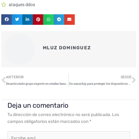
ataques ddos
MLUZ DOMINGUEZ
Ant
S
ANTERIOR
SEGUE
Desarticulado grupo experto en estafas bancarias que usaba técnicas de SIM swapping y phishing
Un nanochip para proteger los dispositivos electrónicos
Deja un comentario
Tu dirección de correo electrónico no será publicada.
Los
campos obligatorios están marcados con
*
Escribe