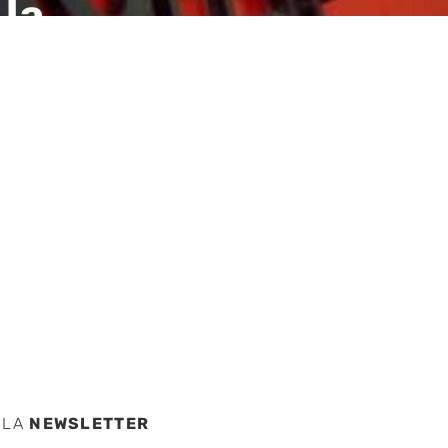
la
gocio
con Red
ía de
 LA
NEWSLETTER