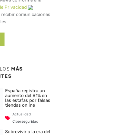
 News conforme a la
de Privacidad
 recibir comunicaciones
les
ULOS
MÁS
NTES
España registra un
aumento del 81% en
las estafas por falsas
tiendas online
Actualidad
,
Ciberseguridad
Sobrevivir a la era del