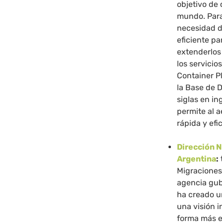
objetivo de 
mundo. Para
necesidad d
eficiente pa
extenderlos
los servici
Container P
la Base de 
siglas en in
permite al 
rápida y efi
Dirección N
Argentina
:
Migraciones
agencia gub
ha creado u
una visión i
forma más e