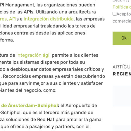
Security
API Management, las organizaciones pueden
Política 
cios de las APIs. Utilizando una arquitectura
Acepto
res
,
API
s e
integración distribuida
, las empresas
comercia
lidad empresarial trasladando las tareas de
iones centrales desde las aplicaciones
aforma.
tura de
integración ágil
permite a los clientes
ente los sistemas dispares por toda su
ARTÍC
do a desbloquear datos empresariales críticos y
RECIE
ón. Reconocidas empresas ya están descubriendo
ue para servir mejor a sus clientes y satisfacer
iantes del negocio, como:
 de Ámsterdam-Schiphol
:
el Aeropuerto de
chiphol, que es el tercero más grande de
iza soluciones de Red Hat para ampliar la gama
 que ofrece a pasajeros y partners, con el