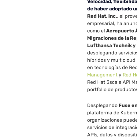
Velocidad, flexibilid
de haber adoptado un
Red Hat, Inc.
, el pro
empresarial, ha anunc
como el
Aeropuerto Á
Migraciones de la Re
Lufthansa Technik 
desplegando servicios
híbridos y multicloud
en tecnologías de Re
Management
y
Red H
Red Hat 3scale API M
portfolio de producto
Desplegando
Fuse en
plataforma de Kuberne
organizaciones pueden
servicios de integrac
APIs, datos y disposit