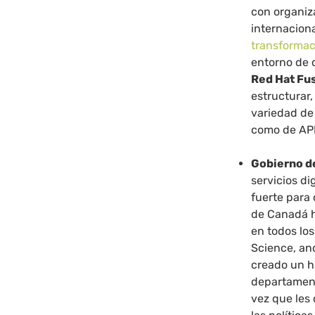
con organiz
internacion
transformaci
entorno de 
Red Hat Fu
estructurar,
variedad de 
como de API
Gobierno d
servicios di
fuerte para 
de Canadá h
en todos lo
Science, a
creado un h
departament
vez que les 