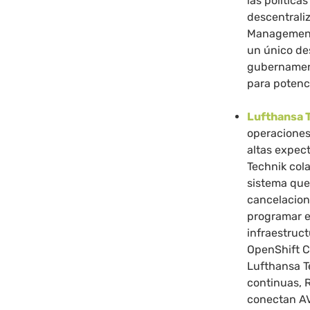
las política
descentraliz
Management 
un único de
gubernament
para potenc
Lufthansa 
operaciones 
altas expect
Technik col
sistema que 
cancelacion
programar e
infraestruc
OpenShift C
Lufthansa T
continuas, 
conectan AV