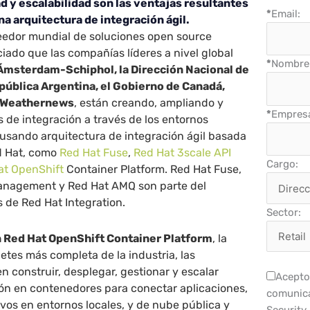
ad y escalabilidad son las ventajas resultantes
*
Email:
a arquitectura de integración ágil.
veedor mundial de soluciones open source
iado que las compañías líderes a nivel global
*
Nombre 
msterdam-Schiphol, la Dirección Nacional de
pública Argentina, el Gobierno de Canadá,
y Weathernews
, están creando, ampliando y
*
Empres
 de integración a través de los entornos
 usando arquitectura de integración ágil basada
d Hat, como
Red Hat Fuse
,
Red Hat 3scale API
Cargo:
at OpenShift
Container Platform. Red Hat Fuse,
anagement y Red Hat AMQ son parte del
s de Red Hat Integration.
Sector:
 Red Hat OpenShift Container Platform
, la
tes más completa de la industria, las
 construir, desplegar, gestionar y escalar
Acepto 
ión en contenedores para conectar aplicaciones,
comunica
ivos en entornos locales, y de nube pública y