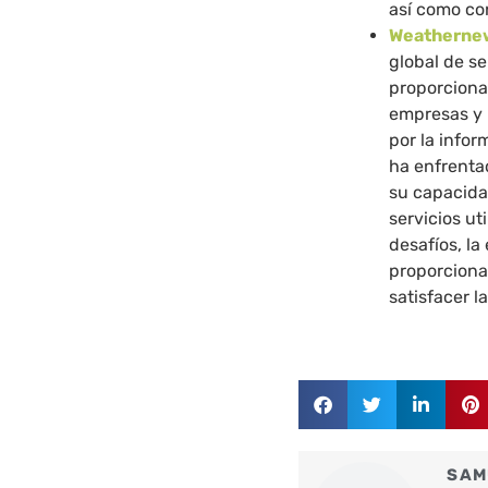
así como con
Weatherne
global de s
proporciona 
empresas y 
por la info
ha enfrenta
su capacida
servicios ut
desafíos, l
proporciona 
satisfacer l
SAM