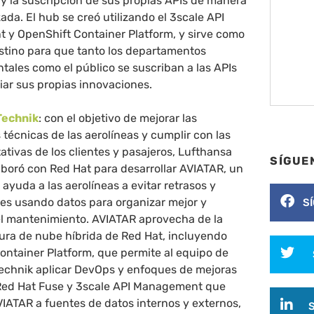
s y la suscripción de sus propias APIs de manera
ada. El hub se creó utilizando el 3scale API
y OpenShift Container Platform, y sirve como
stino para que tanto los departamentos
ales como el público se suscriban a las APIs
iar sus propias innovaciones.
Technik
: con el objetivo de mejorar las
técnicas de las aerolíneas y cumplir con las
ativas de los clientes y pasajeros, Lufthansa
SÍGUE
aboró con Red Hat para desarrollar AVIATAR, un
ayuda a las aerolíneas a evitar retrasos y
es usando datos para organizar mejor y
S
l mantenimiento. AVIATAR aprovecha de la
tura de nube híbrida de Red Hat, incluyendo
ontainer Platform, que permite al equipo de
echnik aplicar DevOps y enfoques de mejoras
Red Hat Fuse y 3scale API Management que
IATAR a fuentes de datos internos y externos,