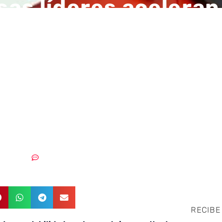
as líderes aceleran 
ción y el valor de ne
te la nube híbrida 
tegration y tecnolog
nedores
07/03/2019
Sin comentarios
RECIBE