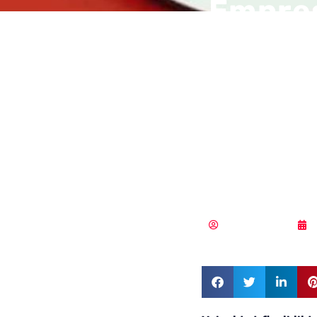
Empres
innova
median
Hat In
conte
Samuel Rodríguez