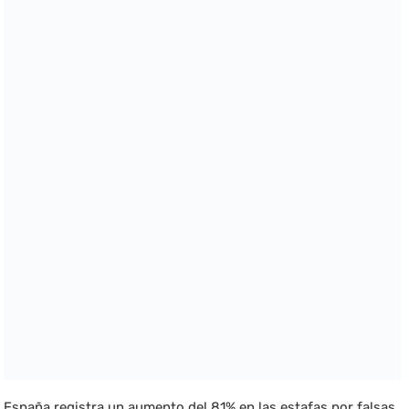
España registra un aumento del 81% en las estafas por falsas