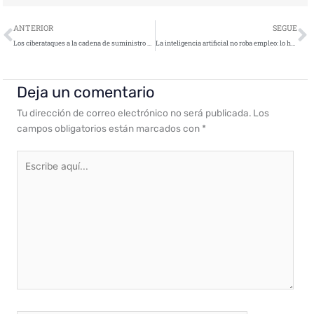
Ant
S
ANTERIOR
SEGUE
Los ciberataques a la cadena de suministro se duplican en 2025
La inteligencia artificial no roba empleo: lo hace más eficaz y más seguro
Deja un comentario
Tu dirección de correo electrónico no será publicada.
Los
campos obligatorios están marcados con
*
Escribe
aquí...