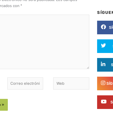
arcados con
*
SÍGUE
S
Correo
Web
SÍ
electrónico*
S