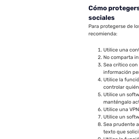
Cómo protegerse
sociales
Para protegerse de lo
recomienda:
Utilice una co
No comparta inf
Sea crítico con
información per
Utilice la func
controlar quién
Utilice un sof
manténgalo act
Utilice una VPN
Utilice un soft
Sea prudente al
texto que solic