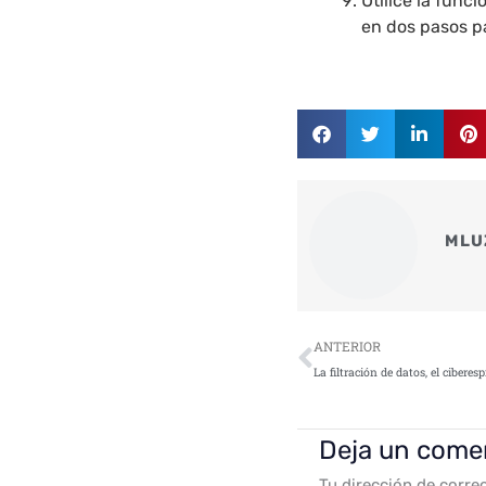
Utilice la func
en dos pasos p
MLU
Ant
ANTERIOR
Deja un come
Tu dirección de corre