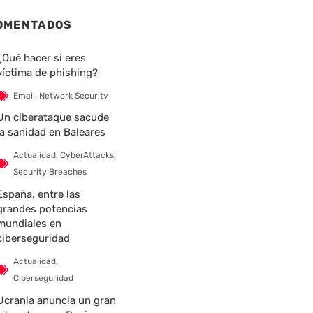
OMENTADOS
¿Qué hacer si eres
víctima de phishing?
Email
,
Network Security
Un ciberataque sacude
la sanidad en Baleares
Actualidad
,
CyberAttacks
,
Security Breaches
España, entre las
grandes potencias
mundiales en
ciberseguridad
Actualidad
,
Ciberseguridad
Ucrania anuncia un gran