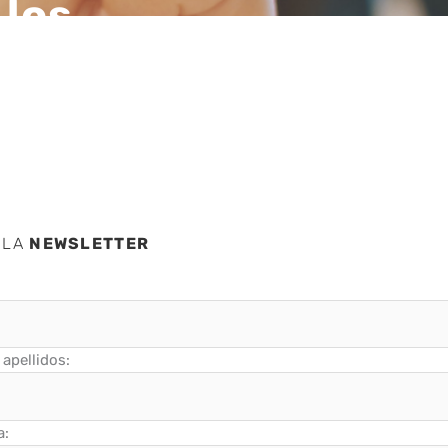
 los
iales
 LA
NEWSLETTER
apellidos:
a: