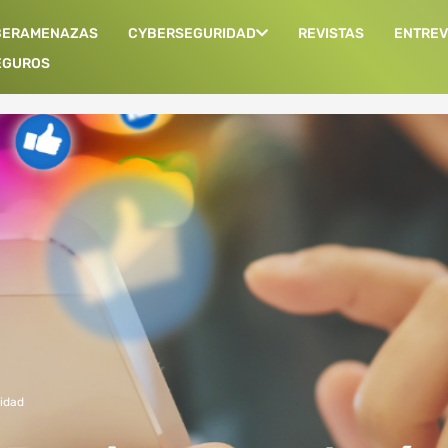
BERAMENAZAS
CYBERSEGURIDAD
REVISTAS
ENTREV
EGUROS
idad