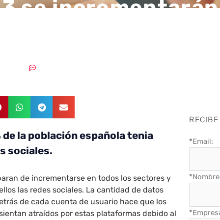
3 se incrementarán
taques en Redes Soc
3/01/2023
Sin comentarios
RECIBE
 de la población española tenia
*
Email:
s sociales.
*
Nombre 
aran de incrementarse en todos los sectores y
ellos las redes sociales. La cantidad de datos
etrás de cada cuenta de usuario hace que los
*
Empres
sientan atraídos por estas plataformas debido al