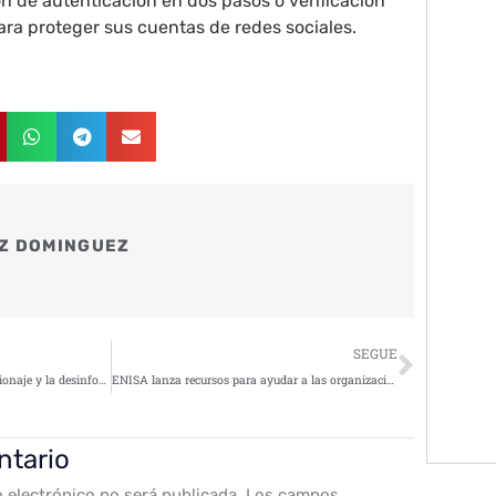
ión de autenticación en dos pasos o verificación
ara proteger sus cuentas de redes sociales.
Z DOMINGUEZ
Siguie
SEGUE
La filtración de datos, el ciberespionaje y la desinformación impulsada por Inteligencia Artificial, principales ciberamenazas en 2023
ENISA lanza recursos para ayudar a las organizaciones a concienciar en Ciberseguridad
ntario
o electrónico no será publicada.
Los campos