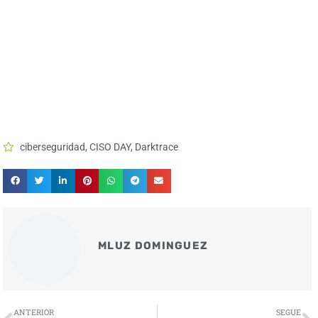
ciberseguridad
,
CISO DAY
,
Darktrace
MLUZ DOMINGUEZ
Ant
S
ANTERIOR
SEGUE