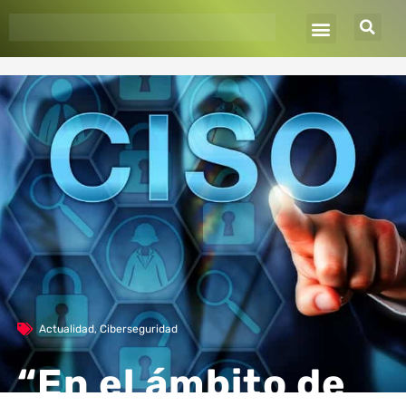
Ir
al
contenido
Actualidad
,
Ciberseguridad
“En el ámbito de