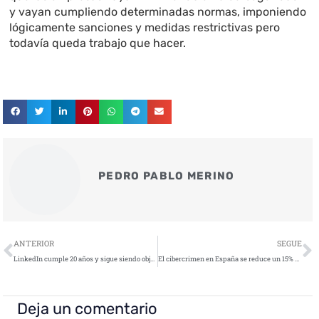
y vayan cumpliendo determinadas normas, imponiendo
lógicamente sanciones y medidas restrictivas pero
todavía queda trabajo que hacer.
PEDRO PABLO MERINO
Ant
S
ANTERIOR
SEGUE
LinkedIn cumple 20 años y sigue siendo objetivo de los ciberdelincuentes
El cibercrimen en España se reduce un 15% de 2021 a 2022
Deja un comentario