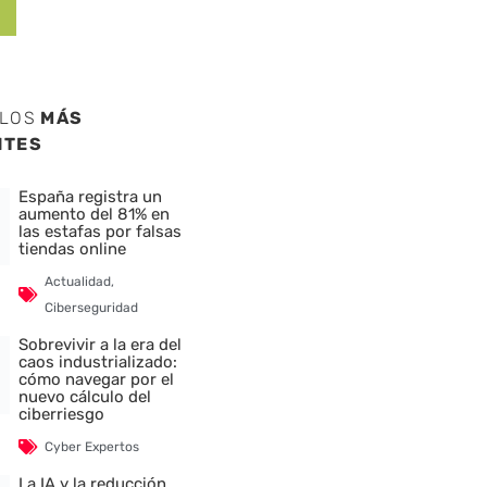
ULOS
MÁS
NTES
España registra un
aumento del 81% en
las estafas por falsas
tiendas online
Actualidad
,
Ciberseguridad
Sobrevivir a la era del
caos industrializado:
cómo navegar por el
nuevo cálculo del
ciberriesgo
Cyber Expertos
La IA y la reducción