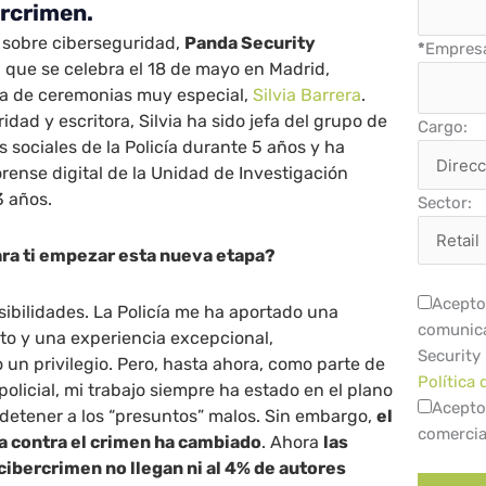
ercrimen.
 sobre ciberseguridad,
Panda Security
*
Empres
, que se celebra el 18 de mayo en Madrid,
a de ceremonias muy especial,
Silvia Barrera
.
dad y escritora, Silvia ha sido jefa del grupo de
Cargo:
s sociales de la Policía durante 5 años y ha
orense digital de la Unidad de Investigación
3 años.
Sector:
ra ti empezar esta nueva etapa?
Acepto 
ibilidades. La Policía me ha aportado una
comunica
to y una experiencia excepcional,
Security
 un privilegio. Pero, hasta ahora, como parte de
Política 
 policial, mi trabajo siempre ha estado en el plano
Acepto
y detener a los “presuntos” malos. Sin embargo,
el
comercia
a contra el crimen ha cambiado
. Ahora
las
 cibercrimen no llegan ni al 4% de autores