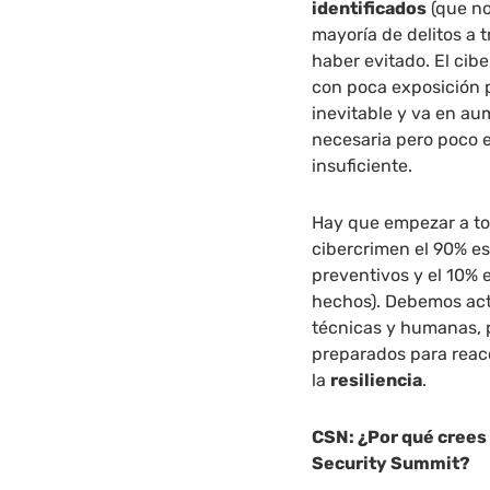
identificados
(que no
mayoría de delitos a 
haber evitado. El ci
con poca exposición pa
inevitable y va en au
necesaria pero poco e
insuficiente.
Hay que empezar a to
cibercrimen el 90% es
preventivos y el 10% 
hechos). Debemos act
técnicas y humanas, pa
preparados para reacc
la
resiliencia
.
CSN: ¿Por qué crees
Security Summit?