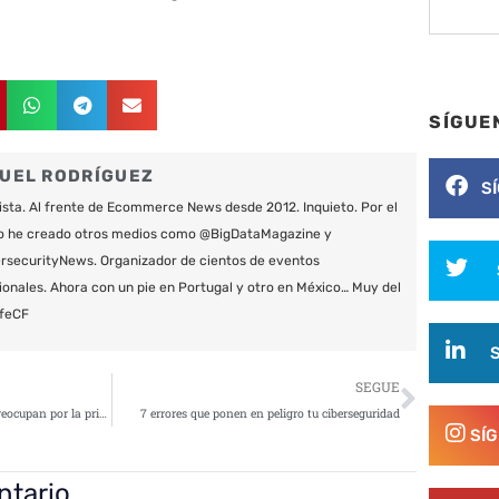
SÍGUE
UEL RODRÍGUEZ
S
ista. Al frente de Ecommerce News desde 2012. Inquieto. Por el
o he creado otros medios como @BigDataMagazine y
securityNews. Organizador de cientos de eventos
ionales. Ahora con un pie en Portugal y otro en México… Muy del
feCF
Siguie
SEGUE
El 57% de los consumidores se preocupan por la privacidad de sus datos
7 errores que ponen en peligro tu ciberseguridad
SÍ
ntario