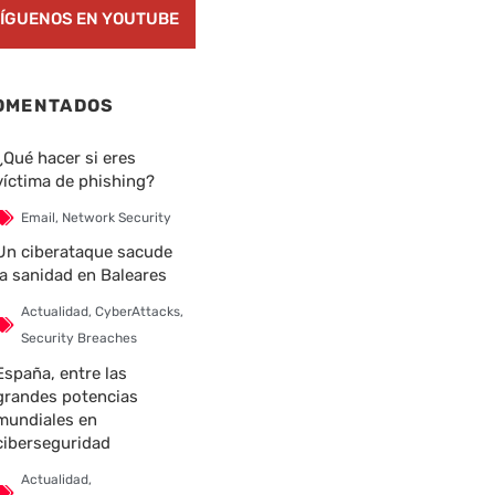
ÍGUENOS EN YOUTUBE
OMENTADOS
¿Qué hacer si eres
víctima de phishing?
Email
,
Network Security
Un ciberataque sacude
la sanidad en Baleares
Actualidad
,
CyberAttacks
,
Security Breaches
España, entre las
grandes potencias
mundiales en
ciberseguridad
Actualidad
,