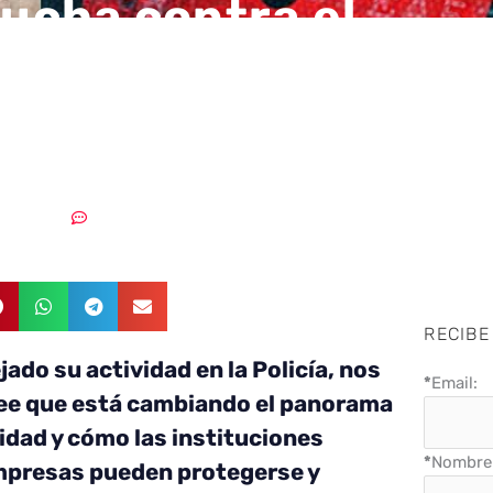
lucha contra el
rimen el 90% es
ción y concienciaci
18/04/2018
Sin comentarios
RECIBE
ado su actividad en la Policía, nos
*
Email:
ee que está cambiando el panorama
idad y cómo las instituciones
*
Nombre 
empresas pueden protegerse y