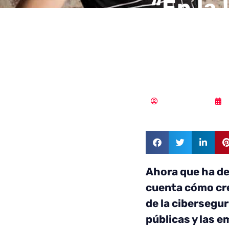
“En la 
ciberc
preven
Samuel Rodríguez
Ahora que ha dej
cuenta cómo cr
de la cibersegur
públicas y las 