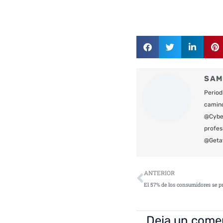
SAM
Period
camin
@Cyber
profes
@Geta
Ant
ANTERIOR
Deja un come