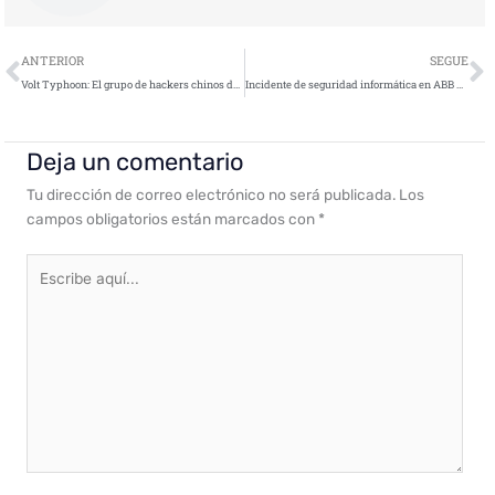
Ant
S
ANTERIOR
SEGUE
Volt Typhoon: El grupo de hackers chinos detrás del ataque cibernético a EE. UU.
Incidente de seguridad informática en ABB basado en ransomware
Deja un comentario
Tu dirección de correo electrónico no será publicada.
Los
campos obligatorios están marcados con
*
Escribe
aquí...